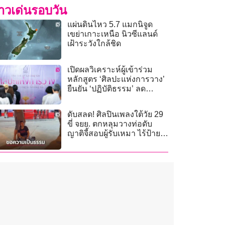
่าวเด่นรอบวัน
แผ่นดินไหว 5.7 แมกนิจูด
เขย่าเกาะเหนือ นิวซีแลนด์
เฝ้าระวังใกล้ชิด
เปิดผลวิเคราะห์ผู้เข้าร่วม
หลักสูตร ‘ศิลปะแห่งการวาง’
ยืนยัน ‘ปฏิบัติธรรม’ ลด
ความเครียดได้จริง
ดับสลด! ศิลปินเพลงใต้วัย 29
ขี่ จยย. ตกหลุมวางท่อดับ
ญาติจี้สอบผู้รับเหมา ไร้ป้าย
เตือน-ไฟส่องสว่าง!