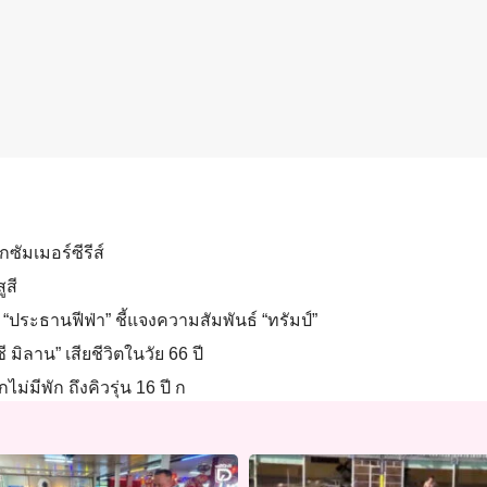
กซัมเมอร์ซีรีส์
ูสี
“ประธานฟีฟ่า” ชี้แจงความสัมพันธ์ “ทรัมป์”
 มิลาน” เสียชีวิตในวัย 66 ปี
ไม่มีพัก ถึงคิวรุ่น 16 ปี ก