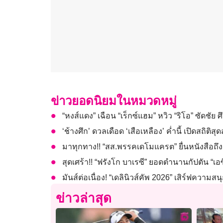
ข่าวยอดนิยมในหมวดหมู่
“หงส์แดง” เฉือน “เร็กซ์แฮม” หวิว “ริโอ” ซัดชัย ศึ
‘ช้างศึก’ ดวลเดือด ‘เสือเหลือง’ ค่ำนี้ เปิดสถิติสุดส
มาทุกทาง!! “สส.พรรคเดโมแครต” ยื่นหนังสือถึง 
สุดเศร้า!! “ฟรังโก บาเรซี” ยอดตำนานกัปตัน “เอซี
มันส์ต่อเนื่อง! “เดลินิวส์คัพ 2026” เสิร์ฟความสนุก
ข่าวล่าสุด