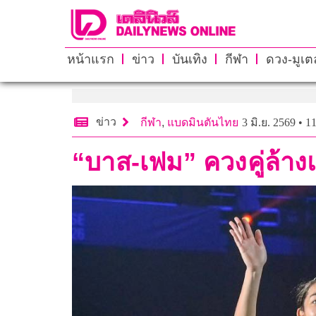
หน้าแรก
ข่าว
บันเทิง
กีฬา
ดวง-มูเตล
ข่าว
กีฬา
,
แบดมินตันไทย
3 มิ.ย. 2569 • 1
“บาส-เฟม” ควงคู่ล้าง