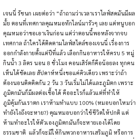
เจนนี่ รัชนก เผยต่อว่า “ถ้าถามว่าเวลาเราไลฟ์สดมันมีผล
มั้ย ตอนที่เทศกาลคุณหมอทักไลน์มารัวๆ เลย แต่หนูบอก
คุณหมอว่าขอเอาเงินก่อน แต่ว่าตอนนี้พอหลังจากจบ
เทศกาล ถ้าใครได้ติดตามไลฟ์สไตล์ของเจนนี่ เรื่องการ
ออกกำลังกายตั้งแต่ปีที่แล้ว เลือกกินอาหารให้ครบ 5 หมู่ 
กินน้ำ 3 ลิตร นอน 8 ชั่วโมง คอนเสิร์ตก็คือน้อยลง ทุกคน
เห็นได้ชัดเลย สัปดาห์หนึ่งขอแค่คิวเดียว เพราะว่าถ้า
ต้องนอนติดติดกัน 2 วัน 3 วันเริ่มไม่ได้และภูมิตก เพราะ
ภูมิตกมันก็มีผลต่อเชื้อได้ คืออะไรก็แล้วแต่ที่ทำให้
ภูมิคุ้มกันเราตก เราห้ามทำแบบ 100% (หมอบอกไหมว่า
ทำยังไงถึงจะหาย?) คุณหมอบอกว่าใช้ชีวิตให้ปกติ แต่
ห้ามทำอะไรให้ตัวเองภูมิตกมันก็จะหายเองได้โดย
ธรรมชาติ  แล้วก็จะมีให้กินพวกอาหารเสริมภูมิ หรือการ