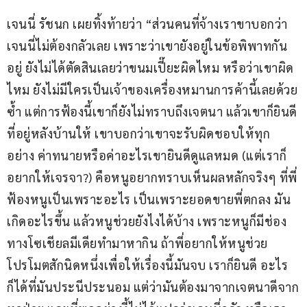
เจนนี่ รัชนก เผยทิ้งท้ายว่า “ส่วนคนที่จ้างเราขาบอกว่า
เจนนี่ไม่ต้องกลัวเลย เพราะว่าเขายังอยู่ในข้อพิพาทกัน
อยู่ ยังไม่ได้ตัดสินเลยว่าขนมเปี๊ยะผิดไหม หรือว่าเขาผิด
ไหม ยังไม่มีใครเป็นเจ้าของเครื่องหมานการค้านี้เลยด้วย
ซ้ำ แต่การฟ้องนี้เขาก็ยังไม่ทราบถึงเจตนา แล้วเขาก็ยินดี
ที่อยู่หลังบ้านให้ เขาบอกว่าเขาจะรับผิดชอบให้ทุก
อย่าง ค่าทนายหรือค่าอะไรเขายินดีดูแลหมด (แต่เราก็
อยากให้เจรจา?) คือหนูอยากทราบเห็นผลหลักจริงๆ ที่พี่
ฟ้องหนูเป็นเพราะอะไร เป็นเพราะยอดขายพี่ตกลง มัน
เกิดอะไรขึ้น แล้วหนูช่วยยังไงได้บ้าง เพราะหนูก็มีช่อง
ทางโซเชียลมีเดียทำมาหากิน ถ้าพี่อยากให้หนูช่วย
โปรโมตสักนิดหนึ่งเพื่อให้เรื่องนี้มันจบ เราก็ยินดี อะไร
ก็ได้ที่มันประนีประนอม แต่ว่ามันต้องมาจากเจตนาดีจาก