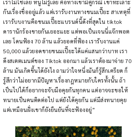
เราไม่ใช่เลย หนูไม่รู้เลย คือทางเขามีคู่กรณี เขาทะเลาะ
กันเรื่องชื่ออยู่แล้ว แต่เรารับงานทางขนมเปี๊ยะ สาเหตุที่
เรารับบงานคือขนมเปี๊ยะแบรนด์นี้ดังที่สุดใน tiktok 
ดารานักร้องขายกันเยอะแยะ แต่พอเป็นเจนนี่แจ๊กพอต
เลย โดนฟ้อง 70 ล้าน แล้วยอดที่ฟ้อง เรารับงานแค่ 
50,000 แล้วยอดขายขนมเปี๊ยะได้แค่แสนกว่าบาท เรา
ดึงสเตตเมนต์ของ Tiktok ออกมา แล้วเราต้องมาจ่าย 70 
ล้าน มันเกิดขึ้นได้ยังไง ถามว่าใจหนึ่งมันก็รู้สึกเครียด ก็
รู้สึกว่าไม่อยากมีปัญหาเรื่องกฎหมายกับใครทั้งนั้น ถ้า
เป็นไปได้ก็อยากจะจับมือคุยกันทุกคน แต่อาจจะขอให้
ทนายเป็นคนติดต่อไป แต่ยังได้คุยกัน แต่มีส่งทนายคุย 
แต่เหมือนฝั่งเขาก็ยังยืนยันที่จะฟ้องอยู่”