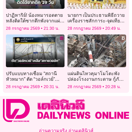
ปาฏิหาริย์! น้องหมารอดตาย
นายกฯ เป็นประธานพิธีถวาย
หลังติดใต้ซากตึกพังจากแผ่น
เครื่องราชสักการะ-จุดเทียน
ดินไหวเวเนซุเอลานาน 29
ถวายพระพรชัยมงคลเฉลิม
28 กรกฎาคม 2569
21:30 น.
28 กรกฎาคม 2569
20:49 น.
วัน
พระชนมพรรษาพระบาท
สมเด็จพระเจ้าอยู่หัว
ปรับแบบทางเชื่อม “สถานี
แผ่นดินไหวคุมาโมโตะพัง
หัวหมาก” ตัด “วอล์กเวย์”
ปล่องโรงงานกระดาษ กู้ภัย
เหลือแค่ “สกายวอล์ก”
เร่งค้นหาผู้สูญหาย
28 กรกฎาคม 2569
20:31 น.
28 กรกฎาคม 2569
20:28 น.
อ่านความจริง อ่านเดลินิวส์