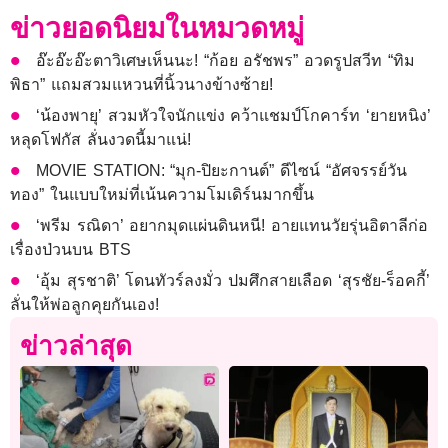
ข่าวยอดนิยมในหมวดหมู่
อ๊ะอ๊ะอ๊ะตาวิเศษเห็นนะ! “ก้อย อรัชพร” อวดรูปสวีท “ทิม
พิธา” แถมสวมแหวนที่นิ้วนางข้างซ้าย!
‘น้องพายุ’ สวมหัวใจนักแข่ง คว้าแชมป์โกคาร์ท ‘ยายหนิง’
หลุดโฟกัส ลั่นงวดนี้มาแน่!
MOVIE STATION: “มุก-ปิยะกานต์” ดีไซน์ “อัศจรรย์วัน
ทอง” ในแบบใหม่ที่เน้นความโมเดิร์นมากขึ้น
‘พรีม รณิดา’ อยากมุดแผ่นดินหนี! อายแทนวัยรุ่นอิตาลีก่อ
เรื่องป่วนบน BTS
‘อุ้ม สุรชาติ’ โดนทัวร์ลงมั่ว ปมศึกสายเลือด ‘สุรชัย-ร็อคกี้’
ลั่นให้พ่อลูกคุยกันเอง!
ข่าวล่าสุด