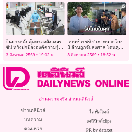
ตามขั้นตอนกฎหมาย
จีนยกระดับคุ้มครองผังวงจร
‘เบนซ์ เรซซิ่ง’ เฮ! ทนายโกง
ชิป หวังปกป้ององค์ความรู้ใน
3 ล้านถูกจับส่งศาล โดนคุก 3
ประเทศ
ปีไม่รอลงอาญา
3 สิงหาคม 2569
19:02 น.
3 สิงหาคม 2569
18:52 น.
อ่านความจริง อ่านเดลินิวส์
ข่าวเดลินิวส์
ไลฟ์สไตล์
บทความ
เดลินิวส์clips
ดวง-หวย
PR by dataxet