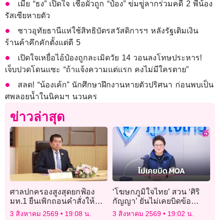
เมีย “ธง” เปิดใจ เชื่อผัวถูก “ป๋อง” ข่มขู่ลากร่วมคดี 2 พี่น้อง
รัสเซียหายตัว
ชาวอุทัยธานีแห่ใช้สิทธิบัตรสวัสดิการฯ หลังรัฐเติมเงิน
ร้านค้าคึกคักตั้งแต่ตี 5
เปิดใจเหยื่อไอ้ป๋องถูกละเมิดวัย 14 วอนลงโทษประหาร!
เจ็บปวดโดนแซะ “ถ้าแจ้งความแต่แรก คงไม่มีใครตาย”
สลด! “น้องเค้ก” นักศึกษาฝึกงานหายตัวปริศนา ก่อนพบเป็น
ศพลอยน้ำในนิคมฯ นวนคร
ข่าวล่าสุด
ศาลปกครองสูงสุดยกฟ้อง
‘โฆษกภูมิใจไทย’ สวน ‘ศิริ
มท.1 ยืนเพิกถอนคำสั่งให้
กัญญา’ ยันไม่เคยบิดข้อ
‘นิพนธ์ บุญญามณี’ พ้นนายก
ตกลง MOA อย่าสร้างวาท
3 สิงหาคม 2569
19:08 น.
3 สิงหาคม 2569
19:02 น.
อบจ.สงขลา ชี้ทำไม่ถูกต้อง
กรรม-ถาม ‘บิดแบบไหน ?’