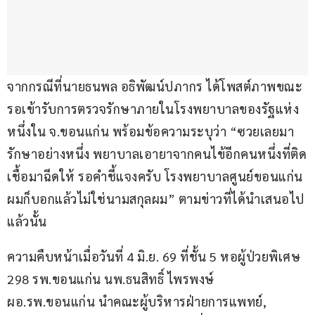
จากกรณีที่นายธนพล อธิพัฒน์ปภากร ได้โพสต์ภาพขณะ
รอเข้ารับการตรวจรักษาภายในโรงพยาบาลของรัฐแห่ง
หนึ่งใน จ.ขอนแก่น พร้อมข้อความระบุว่า “ซวยเลยมา
รักษาอย่างหนึ่ง พยาบาลเอายาจากคนไข้อีกคนหนึ่งที่ติด
เชื้อมาฉีดให้ รอคำชี้แจงครับ โรงพยาบาลศูนย์ขอนแก่น 
ผมก็บอกแล้วไม่ใช่นามสกุลผม” ตามข่าวที่ได้นำเสนอไป
แล้วนั้น
ความคืบหน้าเมื่อวันที่ 4 มิ.ย. 69 ที่ชั้น 5 หอผู้ป่วยพิเศษ 
298 รพ.ขอนแก่น นพ.ธนสิทธิ์ ไพรพงษ์ 
ผอ.รพ.ขอนแก่น นำคณะผู้บริหารฝ่ายการแพทย์, 