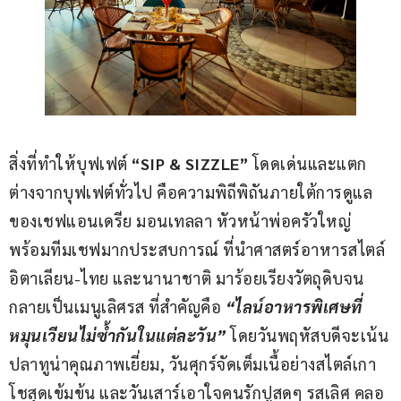
สิ่งที่ทำให้บุฟเฟต์
 “SIP & SIZZLE”
 โดดเด่นและแตก
ต่างจากบุฟเฟต์ทั่วไป คือความพิถีพิถันภายใต้การดูแล
ของเชฟแอนเดรีย มอนเทลลา หัวหน้าพ่อครัวใหญ่ 
พร้อมทีมเชฟมากประสบการณ์ ที่นำศาสตร์อาหารสไตล์
อิตาเลียน-ไทย และนานาชาติ มาร้อยเรียงวัตถุดิบจน
กลายเป็นเมนูเลิศรส ที่สำคัญคือ
 “ไลน์อาหารพิเศษที่
หมุนเวียนไม่ซ้ำกันในแต่ละวัน” 
โดยวันพฤหัสบดีจะเน้น
ปลาทูน่าคุณภาพเยี่ยม, วันศุกร์จัดเต็มเนื้อย่างสไตล์เกา
โชสุดเข้มข้น และวันเสาร์เอาใจคนรักปูสดๆ รสเลิศ คลอ