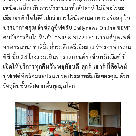
เหน็ดเหนื่อยกับการทำงานมาทั้งสัปดาห์ ไม่มีอะไรจะ
เยียวยาหัวใจได้ดีไปกว่าการได้นั่งทานอาหารอร่อยๆ ใน
บรรยากาศสุดเอ็กซ์คลูซีฟครับ Dailynews Online ขอพา
คนรักการกินไปฟินกับ 
“SIP & SIZZLE” 
แกรนด์บุฟเฟต์
อาหารนานาชาติมื้อค่ำระดับพรีเมียม ณ ห้องอาหารเวน
ติซี ชั้น 24 โรงแรมเซ็นทาราแกรนด์ฯ เซ็นทรัลเวิลด์ ที่
เปิดให้บริการ
ทุกคืนวันพฤหัสบดี-ศุกร์-เสาร์
 นี่คือไลน์
บุฟเฟต์ที่พร้อมจะปรนเปรอประสาทสัมผัสของคุณ ด้วย
วัตถุดิบชั้นเลิศจากทั่วทุกมุมโลก