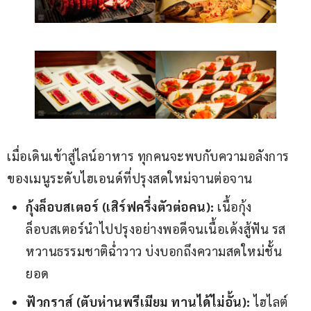
เมื่อเดินเข้าสู่ไลน์อาหาร ทุกคนจะพบกับความอลังการ
ของเมนูระดับไฮเอนด์ที่ปรุงสดใหม่จานต่อจาน
กุ้งล็อบสเตอร์ (เสิร์ฟครึ่งตัวต่อคน):
เนื้อกุ้ง
ล็อบสเตอร์นำไปปรุงอย่างพอดีจนเนื้อเด้งสู้ฟัน รส
หวานธรรมชาติฉ่ำวาว บ่งบอกถึงความสดใหม่ชั้น
ยอด
ฟัวกราส์ (ตับห่านพรีเมียม ทานได้ไม่อั้น):
ไฮไลต์