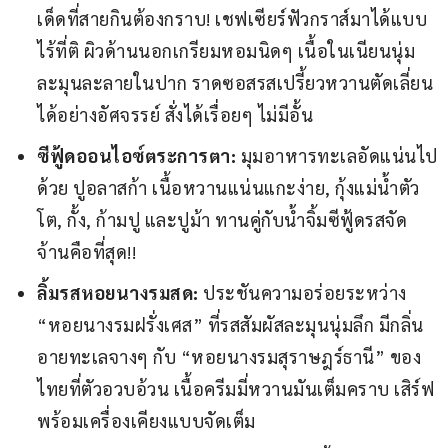
เด็ดที่สายกินต้องกราบ! เชฟเซียร์ฟัวกราส์มาได้แบบ
ไร้ที่ติ ผิวด้านนอกเกรียมหอมนิดๆ เนื้อในเนียนนุ่ม
ละมุนละลายในปาก ราดซอสรสเปรี้ยวหวานตัดเลี่ยน
ได้อย่างอัศจรรย์ สั่งได้เรื่อยๆ ไม่มีอั้น
ซีฟู้ดออนไอซ์ตระการตา:
มุมอาหารทะเลอัดแน่นไป
ด้วย ปูอลาสก้า เนื้อหวานแน่นแกะง่าย, กุ้งแม่น้ำตัว
โต, กั้ง, ก้ามปู และปูม้า ทานคู่กับน้ำจิ้มซีฟู้ดรสจัด
จ้านคือที่สุด!!
ลิ้มรสหอยนางรมสด:
ประชันความอร่อยระหว่าง
“หอยนางรมฝรั่งเศส” ที่รสสัมผัสละมุนนุ่มลึก มีกลิ่น
อายทะเลจางๆ กับ “หอยนางรมสุราษฎร์ธานี” ของ
ไทยที่ตัวอวบอ้วน เนื้อครีมมี่หวานมันเต็มคราบ เสิร์ฟ
พร้อมเครื่องเคียงแบบจัดเต็ม