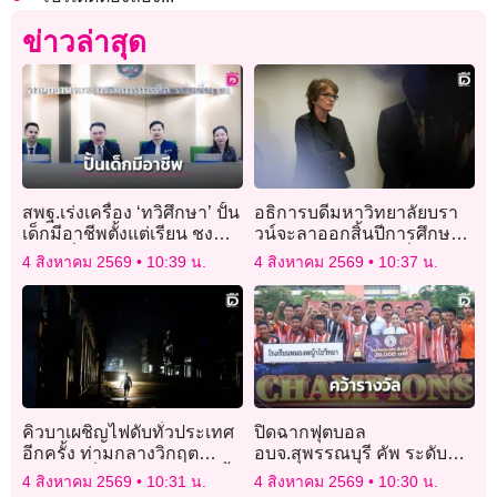
ข่าวล่าสุด
สพฐ.เร่งเครื่อง ‘ทวิศึกษา’ ปั้น
อธิการบดีมหาวิทยาลัยบรา
เด็กมีอาชีพตั้งแต่เรียน ชง
วน์จะลาออกสิ้นปีการศึกษา
ขยายทั่วประเทศ
หลังปะทะกับทรัมป์เรื่องเงิน
4 สิงหาคม 2569
10:39 น.
4 สิงหาคม 2569
10:37 น.
ทุน
คิวบาเผชิญไฟดับทั่วประเทศ
ปิดฉากฟุตบอล
อีกครั้ง ท่ามกลางวิกฤต
อบจ.สุพรรณบุรี คัพ ระดับ
พลังงานที่ทวีความรุนแรงขึ้น
มัธยมฯ รร.หนองผักนาก คว้า
4 สิงหาคม 2569
10:31 น.
4 สิงหาคม 2569
10:30 น.
แชมป์