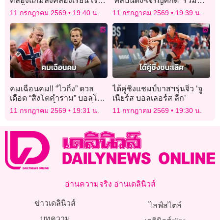
คลองแก้มลิงคลองเรียน เร่ง
‘ศิลปินดัง-เจริญศักดิ์’ ร่วม
ผันน้ำก่อนท่วม
งานคึกคัก
11 กรกฎาคม 2569
19:40 น.
11 กรกฎาคม 2569
19:39 น.
คมเฉือนคม!! “ไวกิ้ง” ดวล
ได้คู่ชิงแชมป์บาสฯรุ่นจิ๋ว ‘จู
เดือด “สิงโตคำราม” บอลโลก
เนียร์ส บอลเลอร์ส ลีก’
รอบ 8 ทีม มีตั๋วรอบรองเป็น
11 กรกฎาคม 2569
19:31 น.
11 กรกฎาคม 2569
19:30 น.
เดิมพัน
อ่านความจริง อ่านเดลินิวส์
ข่าวเดลินิวส์
ไลฟ์สไตล์
บทความ