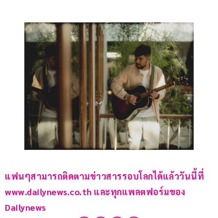
แฟนๆสามารถติดตามข่าวสารรอบโลกได้แล้ววันนี้ที่ 
www.dailynews.co.th และทุกแพลตฟอร์มของ 
Dailynews 