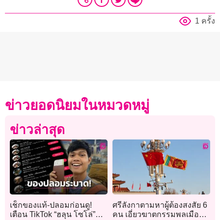
1 ครั้ง
ข่าวยอดนิยมในหมวดหมู่
ข่าวล่าสุด
เช็กของแท้-ปลอมก่อนดู!
ศรีลังกาตามหาผู้ต้องสงสัย 6
เตือน TikTok “ฮลุน โซโล่”
คน เอี่ยวฆาตกรรมพลเมือง