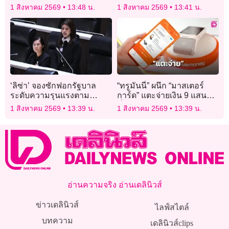
หลังแห่แชร์ระดมช่วยกันดู
จีน คาดโยงแก๊งสแกมเมอร์
1 สิงหาคม 2569
13:48 น.
1 สิงหาคม 2569
13:41 น.
สร้างรายได้
‘ลิซ่า’ จองซักฟอกรัฐบาล
“ทรูมันนี่” ผนึก “มาสเตอร์
ระดับความรุนแรงตาม
การ์ด” แตะจ่ายเงิน 9 แสนจุด
อารมณ์สังคม
ทั่วไทย
1 สิงหาคม 2569
13:39 น.
1 สิงหาคม 2569
13:39 น.
อ่านความจริง อ่านเดลินิวส์
ข่าวเดลินิวส์
ไลฟ์สไตล์
บทความ
เดลินิวส์clips