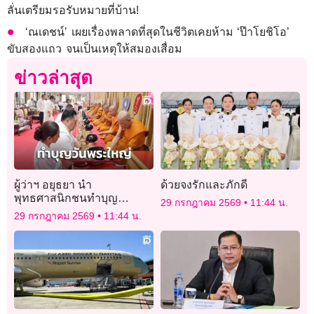
ลั่นเตรียมรอรับหมายที่บ้าน!
‘ณเดชน์’ เผยเรื่องพลาดที่สุดในชีวิตเคยห้าม ‘ป๊าโยชิโอ’
ขับสองแถว จนเป็นเหตุให้สมองเสื่อม
ข่าวล่าสุด
ผู้ว่าฯ อยุธยา นำ
ด้วยจงรักและภักดี
พุทธศาสนิกชนทำบุญ
29 กรกฎาคม 2569
11:44 น.
ตักบาตร-ถวายเทียนพรรษา
29 กรกฎาคม 2569
11:44 น.
เนื่องในเทศกาลอาสาฬหบูชา