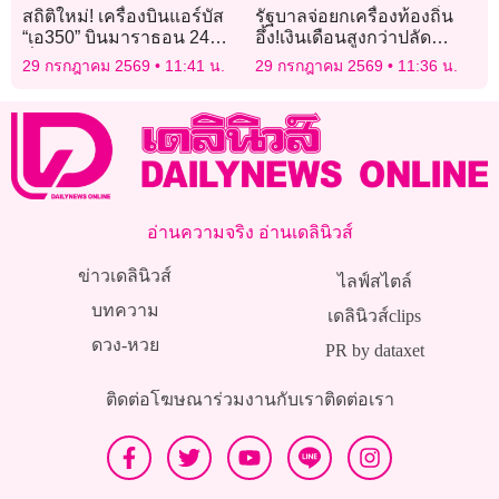
สถิติใหม่! เครื่องบินแอร์บัส
รัฐบาลจ่อยกเครื่องท้องถิ่น
“เอ350” บินมาราธอน 24
อึ้ง!เงินเดือนสูงกว่าปลัด
ชั่วโมง จากออสเตรเลียสู่
กระทรวง
29 กรกฎาคม 2569
11:41 น.
29 กรกฎาคม 2569
11:36 น.
ฝรั่งเศส
อ่านความจริง อ่านเดลินิวส์
ข่าวเดลินิวส์
ไลฟ์สไตล์
บทความ
เดลินิวส์clips
ดวง-หวย
PR by dataxet
ติดต่อโฆษณา
ร่วมงานกับเรา
ติดต่อเรา