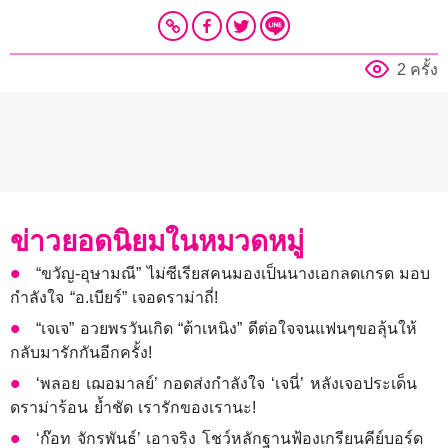
2 ครั้ง
ข่าวยอดนิยมในหมวดหมู่
“ขวัญ-อุษามณี” ไม่ซีเรียสคนมองเป็นนางเอกลดเกรด มอบ
กำลังใจ “อ.เบียร์” เจอดราม่าถี่!
“เจเจ” อวยพรวันเกิด “ต้าเหนิง” ดีต่อใจจนแฟนๆขอลุ้นให้
กลับมารักกันอีกครั้ง!
‘พลอย เฌอมาลย์’ กอดส่งกำลังใจ ‘เจนี่’ หลังเจอประเด็น
ดราม่าร้อน ย้ำชัด เรารักของเรานะ!
‘ก๊อท จักรพันธ์’ เอาจริง โชว์หลักฐานฟ้องเกรียนคีย์บอร์ด