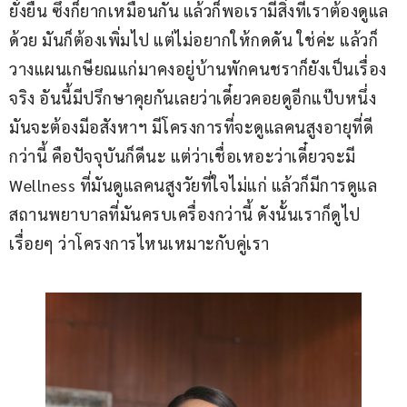
ยั่งยืน ซึ่งก็ยากเหมือนกัน แล้วก็พอเรามีสิ่งที่เราต้องดูแล
ด้วย มันก็ต้องเพิ่มไป แต่ไม่อยากให้กดดัน ใช่ค่ะ แล้วก็
วางแผนเกษียณแก่มาคงอยู่บ้านพักคนชราก็ยังเป็นเรื่อง
จริง อันนี้มีปรึกษาคุยกันเลยว่าเดี๋ยวคอยดูอีกแป๊บหนึ่ง 
มันจะต้องมีอสังหาฯ มีโครงการที่จะดูแลคนสูงอายุที่ดี
กว่านี้ คือปัจจุบันก็ดีนะ แต่ว่าเชื่อเหอะว่าเดี๋ยวจะมี 
Wellness ที่มันดูแลคนสูงวัยที่ใจไม่แก่ แล้วก็มีการดูแล
สถานพยาบาลที่มันครบเครื่องกว่านี้ ดังนั้นเราก็ดูไป
เรื่อยๆ ว่าโครงการไหนเหมาะกับคู่เรา