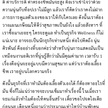
ดี ค่าบริการดี ค่าครองชีพมันจะสูง คือเราเข้าใจว่าด้วย
ความนุ่นกับท็อปเราไม่มีลูก แล้วเราก็คิดว่าเราคงไม่ฝาก
ภาระการดูแลตัวเองของเราให้กับใครเลย ดังนั้นเราต้อง
วางแผนเกษียณให้ดีว่าสุขภาพเป็นยังไง แล้วอสังหาฯ ที่
เราซื้อมาเยอะๆ ใครจะดูแล ทำเป็นธุรกิจ Wellness ก็ไม่
แน่เนาะ อาจจะเป็นนักธุรกิจท่านหนึ่ง ต่อไปคิดถึง นุ่น 
ศิรพันธ์ คืออย่างที่บอกค่ะว่าสำหรับนุ่นการแสดงมันเป็น
เหมือนงานอดิเรกที่นุ่นรู้สึกว่ามันมีคุณค่ามาก เวลารับ 1 
เรื่องคือนุ่นจะอยู่แบบมีความสุขมาก แต่ว่าเราต้องเลี้ยง
ชีพ เราอยู่บนโลกความจริง
ดังนั้นธุรกิจที่เราทำมันต้องเลี้ยงตัวเองได้ ก็ต้องหาอะไรที่
มัน ซึ่งก็ไม่แน่ว่าอาจจะเบนเข็มมาทำเรื่องนี้ ในเมื่อเรา
จะแก่แล้วทำไมต้องให้คนอื่นสร้าง เดี๋ยวขอไปจดไอเดีย
ก่อนนะ เดือนหนึ่งถามว่าประมาณเท่าไหร่บ้านพักคน