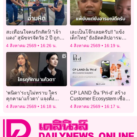
สะเทือนใจคนรักสัตว์! “เจ้า
เละเป็นโจ๊กเลยครับ!! “แข้ง
แดง” สุนัขจรจัดวัย 2 ปี ถูกยิง
เด็กไทย” ยังอัดคลิปอารมณ์ดี
ลูกดอกปักลำตัว นอนครวญ
แม้แพ้ญี่ปุ่นยับ 14 ลูก
4 สิงหาคม 2569
16:26 น.
4 สิงหาคม 2569
16:19 น.
ครางริมถนน
‘พนิดา’ระบุไม่ทราบ ใคร
CP LAND ปั้น ‘Pri-d’ สร้าง
คุกคาม’แก้วตา’ แจงตั้ง
Customer Ecosystem เชื่อม
คกก.คนนอกแล้ว มั่นใจหา
ลูกบ้าน-พันธมิตร ขยาย
4 สิงหาคม 2569
16:18 น.
4 สิงหาคม 2569
16:17 น.
ข้อมูล’พยานแวดล้อม’ได้
มูลค่าธุรกิจระยะยาว