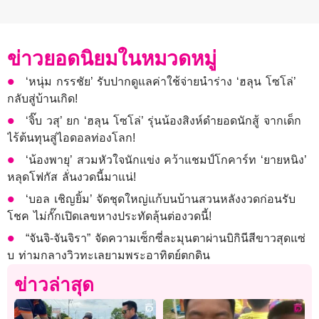
ข่าวยอดนิยมในหมวดหมู่
‘หนุ่ม กรรชัย’ รับปากดูแลค่าใช้จ่ายนำร่าง ‘ฮลุน โซโล่’
กลับสู่บ้านเกิด!
‘จิ๊บ วสุ’ ยก ‘ฮลุน โซโล่’ รุ่นน้องสิงห์ดำยอดนักสู้ จากเด็ก
ไร้ต้นทุนสู่ไอดอลท่องโลก!
‘น้องพายุ’ สวมหัวใจนักแข่ง คว้าแชมป์โกคาร์ท ‘ยายหนิง’
หลุดโฟกัส ลั่นงวดนี้มาแน่!
‘บอล เชิญยิ้ม’ จัดชุดใหญ่แก้บนบ้านสวนหลังงวดก่อนรับ
โชค ไม่กั๊กเปิดเลขหางประทัดลุ้นต่องวดนี้!
“จันจิ-จันจิรา” จัดความเซ็กซี่ละมุนตาผ่านบิกินีสีขาวสุดแซ่
บ ท่ามกลางวิวทะเลยามพระอาทิตย์ตกดิน
ข่าวล่าสุด