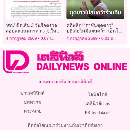
‘สถ.’ ขีดเส้น 3 วันรื้อตรวจ
คดีพลิก! “ราชันชุดขาว”
สอบคะแนนภาค ก.- ข.ใหม่
ปฏิเสธไม่มีแผนคว้า “เอ็นโซ”
15,520 คน พบใครเอี่ยวโกง
ร่วมทัพ
4 กรกฎาคม 2569
0:07 น.
4 กรกฎาคม 2569
0:01 น.
ฟัน วินัย-อาญา
อ่านความจริง อ่านเดลินิวส์
ข่าวเดลินิวส์
ไลฟ์สไตล์
บทความ
เดลินิวส์clips
ดวง-หวย
PR by dataxet
ติดต่อโฆษณา
ร่วมงานกับเรา
ติดต่อเรา