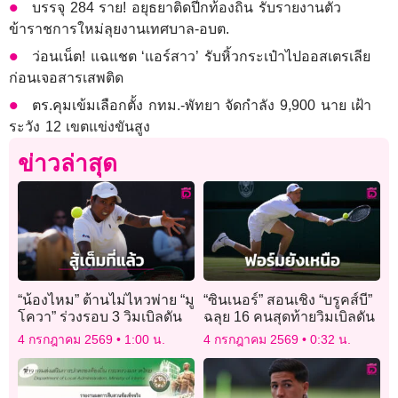
บรรจุ 284 ราย! อยุธยาติดปีกท้องถิ่น รับรายงานตัว
ข้าราชการใหม่ลุยงานเทศบาล-อบต.
ว่อนเน็ต! แฉแชต ‘แอร์สาว’ รับหิ้วกระเป๋าไปออสเตรเลีย
ก่อนเจอสารเสพติด
ตร.คุมเข้มเลือกตั้ง กทม.-พัทยา จัดกำลัง 9,900 นาย เฝ้า
ระวัง 12 เขตแข่งขันสูง
ข่าวล่าสุด
“น้องไหม” ต้านไม่ไหวพ่าย “มู
“ซินเนอร์” สอนเชิง “บรูคส์บี”
โควา” ร่วงรอบ 3 วิมเบิลดัน
ฉลุย 16 คนสุดท้ายวิมเบิลดัน
4 กรกฎาคม 2569
1:00 น.
4 กรกฎาคม 2569
0:32 น.