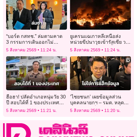
“บอร์ด กสทช.” ล่มตามคาด
ยูเครนแฉเกาหลีเหนือส่ง
3 กรรมการเดินออกไม่
หน่วยขีปนาวุธเข้ารัสเซีย วาง
สังฆกรรมด้วย
กำลังเตรียมโจมตีครั้งใหญ่
5 สิงหาคม 2569
11:24 น.
5 สิงหาคม 2569
11:24 น.
ฮือฮา! ปลัดอำเภอหนุ่มวัย 30
‘ไชยชนก’ เผยข้อมูลส่วน
ปี สอบได้ที่ 1 ของประเทศ
บุคคลนายกฯ – รมต. หลุด
รายงานตัว ‘อำเภอชายแดน’
ไม่ใช่การแฮ็ก พบใช้ IP เดียว
5 สิงหาคม 2569
11:21 น.
5 สิงหาคม 2569
11:20 น.
จากจุดเดียว ล็อกอิน 2 ครั้ง