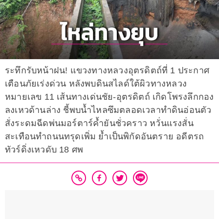
ระทึกรับหน้าฝน! แขวงทางหลวงอุตรดิตถ์ที่ 1 ประกาศ
เตือนภัยเร่งด่วน หลังพบดินสไลด์ใต้ผิวทางหลวง
หมายเลข 11 เส้นทางเด่นชัย-อุตรดิตถ์ เกิดโพรงลึกกอง
ลงเหวด้านล่าง ชี้พบน้ำไหลซึมตลอดเวลาทำดินอ่อนตัว
สั่งระดมฉีดพ่นมอร์ตาร์ค้ำยันชั่วคราว หวั่นแรงสั่น
สะเทือนทำถนนทรุดเพิ่ม ย้ำเป็นพิกัดอันตราย อดีตรถ
ทัวร์ดิ่งเหวดับ 18 ศพ