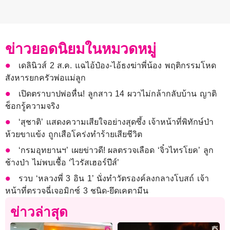
ข่าวยอดนิยมในหมวดหมู่
เดลินิวส์ 2 ส.ค. แฉไอ้ป๋อง-ไอ้ธงฆ่าพี่น้อง พฤติกรรมโหด
สังหารยกครัวพ่อแม่ลูก
เปิดตราบาปพ่อหื่น! ลูกสาว 14 ผวาไม่กล้ากลับบ้าน ญาติ
ช็อกรู้ความจริง
‘สุชาติ’ แสดงความเสียใจอย่างสุดซึ้ง เจ้าหน้าที่พิทักษ์ป่า
ห้วยขาแข้ง ถูกเสือโคร่งทำร้ายเสียชีวิต
‘กรมอุทยานฯ’ เผยข่าวดี! ผลตรวจเลือด ‘จิ๋วไทรโยค’ ลูก
ช้างป่า ไม่พบเชื้อ ‘ไวรัสเฮอร์ปีส์’
รวบ ‘หลวงพี่ 3 อิน 1’ นั่งทำวัตรองค์ลงกลางโบสถ์ เจ้า
หน้าที่ตรวจฉี่เจอมิกซ์ 3 ชนิด-ยึดเคตามีน
ข่าวล่าสุด