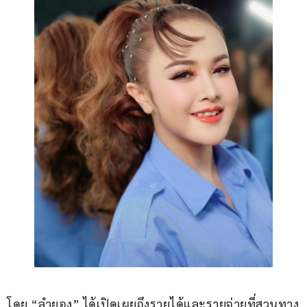
โดย “ลำยอง” ได้เปิดเผยถึงรายได้และรายจ่ายที่สวนทาง