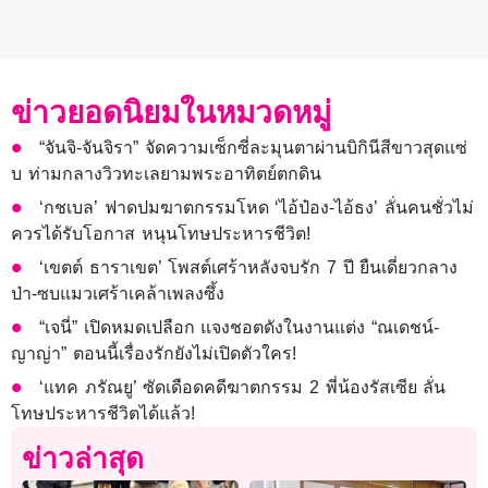
ข่าวยอดนิยมในหมวดหมู่
“จันจิ-จันจิรา” จัดความเซ็กซี่ละมุนตาผ่านบิกินีสีขาวสุดแซ่
บ ท่ามกลางวิวทะเลยามพระอาทิตย์ตกดิน
‘กชเบล’ ฟาดปมฆาตกรรมโหด ‘ไอ้ป๋อง-ไอ้ธง’ ลั่นคนชั่วไม่
ควรได้รับโอกาส หนุนโทษประหารชีวิต!
‘เขตต์ ธาราเขต’ โพสต์เศร้าหลังจบรัก 7 ปี ยืนเดี่ยวกลาง
ป่า-ซบแมวเศร้าเคล้าเพลงซึ้ง
“เจนี่” เปิดหมดเปลือก แจงชอตดังในงานแต่ง “ณเดชน์-
ญาญ่า” ตอนนี้เรื่องรักยังไม่เปิดตัวใคร!
‘แทค ภรัณยู’ ซัดเดือดคดีฆาตกรรม 2 พี่น้องรัสเซีย ลั่น
โทษประหารชีวิตได้แล้ว!
ข่าวล่าสุด