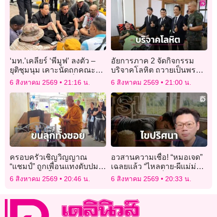
‘มท.’เคลียร์ ‘พีมูฟ’ ลงตัว –
อัยการภาค 2 จัดกิจกรรม
ยุติชุมนุม เคาะนัดถกคณะ
บริจาคโลหิต ถวายเป็นพระ
อนุฯร่วมแก้ปัญหาที่ดินทำกิน
ราชกุศลฯ พร้อมเปิดให้
6 สิงหาคม 2569
21:16 น.
6 สิงหาคม 2569
21:00 น.
19 ส.ค.นี้
ประชาชนเข้าชมห้องทรง
งานของพระองค์ภา
ครอบครัวเชิญวิญญาณ
อวสานความเชื่อ! “หมอเจด”
“แชมป์” ถูกเพื่อนแทงดับปม
เฉลยแล้ว “ไหลตาย-ผีแม่ม่าย”
รักสามเส้า จี้ ตร. เร่งล่าตัว
กินข้าวเหนียวเกี่ยวจริงไหม?
6 สิงหาคม 2569
20:46 น.
6 สิงหาคม 2569
20:33 น.