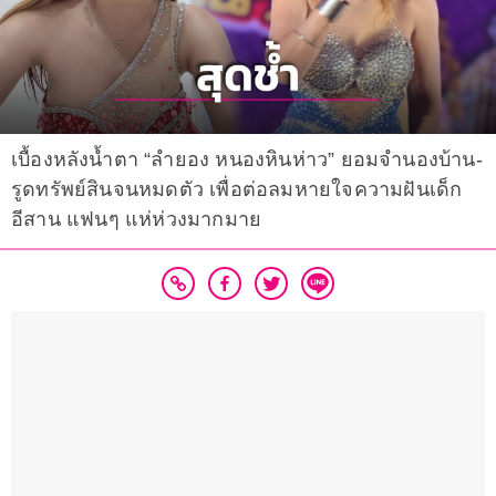
เบื้องหลังน้ำตา “ลำยอง หนองหินห่าว” ยอมจำนองบ้าน-
รูดทรัพย์สินจนหมดตัว เพื่อต่อลมหายใจความฝันเด็ก
อีสาน แฟนๆ แห่ห่วงมากมาย