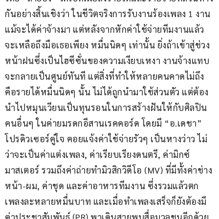
กันอย่างสิ้นเชิงว่า ในชีวิตจริงการรับงานร้องเพลง 1 งาน 
แม้จะได้ค่าจ้างมา แต่หลังจากหักค่าใช้จ่ายทีมงานแล้ว 
จะเหลือถึงมือเธอเพียง หมื่นนิดๆ เท่านั้น ยิ่งถ้าเข้าสู่ช่วง
หน้าฝนซึ่งเป็นไฮซีซั่นของความเงียบเหงา งานจ้างแทบ
จะกลายเป็นศูนย์ทันที แต่สิ่งที่ทำให้หลายคนคาดไม่ถึง 
คือรายได้หมื่นนิดๆ นั้น ไม่ได้ถูกนำมาใช้ส่วนตัว แต่ต้อง
นำไปหมุนเวียนเป็นทุนรอนในการสร้างฝันให้กับศิลปิน
คนอื่นๆ ในค่ายมรดกอีสานเรคคอร์ด โดยมี “อ.เดชา” 
โปรดิวเซอร์คู่ใจ คอยแจ้งค่าใช้จ่ายรัวๆ เป็นหางว่าว ไม่
ว่าจะเป็นค่าแต่งเพลง, ค่าเรียบเรียงดนตรี, ค่ามิกซ์
มาสเตอร์ รวมถึงค่าถ่ายทำมิวสิกวิดีโอ (MV) ที่มีทั้งค่าช่าง
หน้า-ผม, ค่าชุด และค่าอาหารทีมงาน ซึ่งรวมแล้วตก
เพลงละหลายหมื่นบาท และเมื่อทำเพลงเสร็จก็ยังต้องมี
ค่าประชาสัมพันธ์ (PR) พาเดินสายพบสื่อมวลชนอีกด้วย