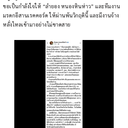
ขอเป็นกำลังใจให้ “ลำยอง หนองหินห่าว” และทีมงาน
มรดกอีสานเรคคอร์ด ให้ผ่านพ้นวิกฤตินี้ และมีงานจ้าง
หลั่งไหลเข้ามาอย่างไม่ขาดสาย