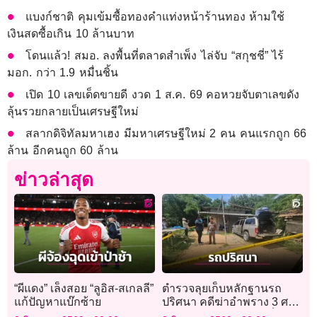
แบงก์ชาติ คุมเข้มซื้อทองคำแท่งหน้าร้านทอง ห้ามใช้
เงินสดซื้อเกิน 10 ล้านบาท
โดนแล้ว! สมอ. ลงพื้นที่ตลาดสำเพ็ง ไล่จับ “สกุชชี่” ไร้
มอก. กว่า 1.9 หมื่นชิ้น
เปิด 10 เลขเด็ดขายดี งวด 1 ส.ค. 69 คอหวยจับตาเลขดัง
ลุ้นรวยกลายเป็นเศรษฐีใหม่
สลากดิจิทัลมหาเฮง มีมหาเศรษฐีใหม่ 2 คน คนแรกถูก 66
ล้าน อีกคนถูก 60 ล้าน
ข่าวล่าสุด
“ผีแดง” เล็งสอย “ลูอิส-สเกลลี”
ตำรวจลุยเก็บหลักฐานรถ
แก้ปัญหาแบ๊กซ้าย
ปริศนา คดีฆ่าอำพราง 3 ศพ
ฝังดิน เร่งหาหลักฐานเชื่อม