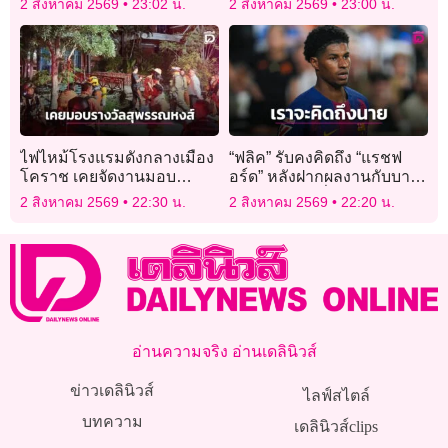
2 สิงหาคม 2569
23:02 น.
2 สิงหาคม 2569
23:00 น.
โยงผู้ก่อเหตุ
ไฟไหม้โรงแรมดังกลางเมือง
“ฟลิค” รับคงคิดถึง “แรชฟ
โคราช เคยจัดงานมอบ
อร์ด” หลังฝากผลงานกับบาร์
รางวัลสุพรรณหงส์
ซาอย่างยอดเยี่ยม
2 สิงหาคม 2569
22:30 น.
2 สิงหาคม 2569
22:20 น.
อ่านความจริง อ่านเดลินิวส์
ข่าวเดลินิวส์
ไลฟ์สไตล์
บทความ
เดลินิวส์clips