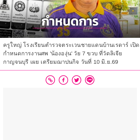
ครูใหญ่ โรงเรียนตำรวจตระเวนชายแดนบ้านเรดาร์ เปิด
กำหนดการงานศพ 'น้ององุ่น' วัย 7 ขวบ ที่วัดลิเจีย
กาญจนบุรี เผย เตรียมฌาปนกิจ วันที่ 10 มิ.ย.69