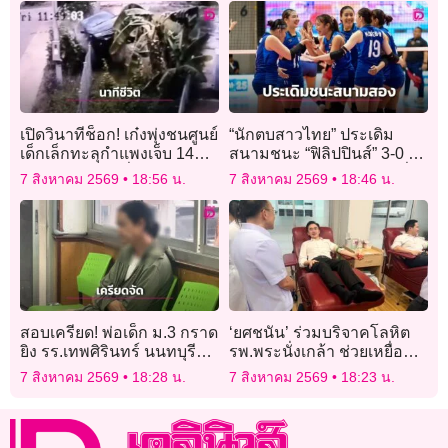
เปิดวินาทีช็อก! เก๋งพุ่งชนศูนย์
“นักตบสาวไทย” ประเดิม
เด็กเล็กทะลุกำแพงเจ็บ 14
สนามชนะ “ฟิลิปปินส์” 3-0 ศึก
ราย ตรวจเจอ “ฉี่สีม่วง-พก
“ซีวี คัพ 2026” สนามสองที่
7 สิงหาคม 2569
18:56 น.
7 สิงหาคม 2569
18:46 น.
ปืน”
เชียงใหม่
สอบเครียด! พ่อเด็ก ม.3 กราด
‘ยศชนัน’ ร่วมบริจาคโลหิต
ยิง รร.เทพศิรินทร์ นนทบุรี
รพ.พระนั่งเกล้า ช่วยเหยื่อ
ปิดปากเงียบ ไร้เผชิญหน้า
เหตุสลด รร.เทพศิรินทร์
7 สิงหาคม 2569
18:28 น.
7 สิงหาคม 2569
18:23 น.
ญาติ “ครูขนุน”
นนทบุรี