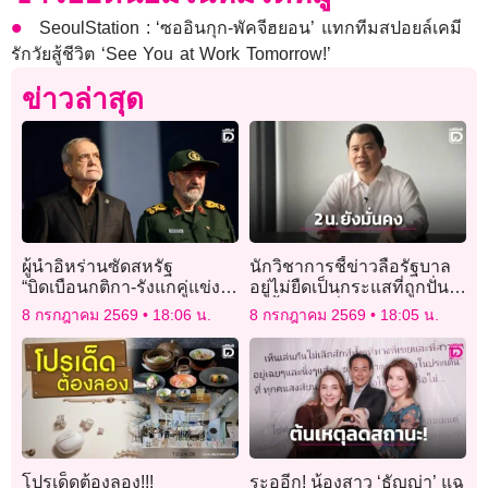
SeoulStation : ‘ซออินกุก-พัคจีฮยอน’ แทกทีมสปอยล์เคมี
รักวัยสู้ชีวิต ‘See You at Work Tomorrow!’
ข่าวล่าสุด
ผู้นำอิหร่านซัดสหรัฐ
นักวิชาการชี้ข่าวลือรัฐบาล
“บิดเบือนกติกา-รังแกคู่แข่ง”
อยู่ไม่ยืดเป็นกระแสที่ถูกปั่น
หลังสองฝ่ายปะทะรอบใหม่
ไร้น้ำหนัก มั่นใจไม่มีอะไร
8 กรกฎาคม 2569
18:06 น.
8 กรกฎาคม 2569
18:05 น.
กระทบเสถียรภาพ
โปรเด็ดต้องลอง!!!
ระอุอีก! น้องสาว ‘ธัญญ่า’ แฉ