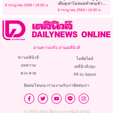
เดือดเล่าไม่หมดทำคนเข้าใจ
8 กรกฎาคม 2569
18:00 น.
ผิด ทั้งที่เป็นต้นเหตุทำ ‘ธัญ
8 กรกฎาคม 2569
18:00 น.
ญ่า-เป๊ก’ ลดสถานะ
อ่านความจริง อ่านเดลินิวส์
ข่าวเดลินิวส์
ไลฟ์สไตล์
บทความ
เดลินิวส์clips
ดวง-หวย
PR by dataxet
ติดต่อโฆษณา
ร่วมงานกับเรา
ติดต่อเรา
© 2026 บริษัท สี่พระยาการพิมพ์ จำกัด