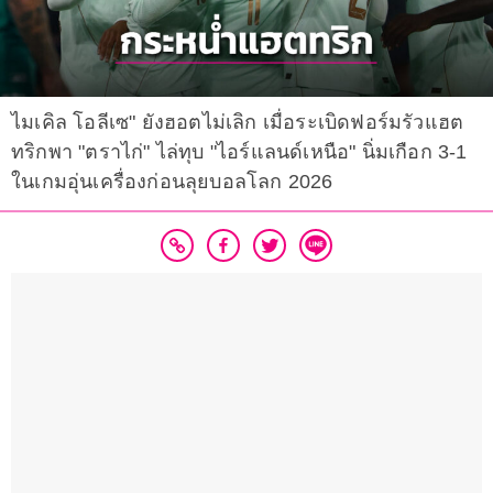
ไมเคิล โอลีเซ" ยังฮอตไม่เลิก เมื่อระเบิดฟอร์มรัวแฮต
ทริกพา "ตราไก่" ไล่ทุบ "ไอร์แลนด์เหนือ" นิ่มเกือก 3-1
ในเกมอุ่นเครื่องก่อนลุยบอลโลก 2026