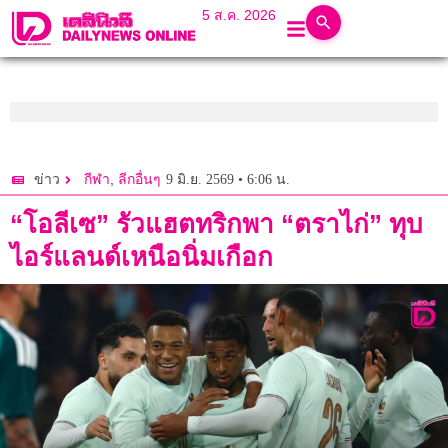
5 ส.ค. 2026
,
9 มิ.ย. 2569 • 6:06 น.
ข่าว
กีฬา
ลีกอื่นๆ
“โอลีเซ” รัวแฮตทริกพา “ตราไก่” ทุบ
ไอร์แลนด์เหนือนิ่มเกือก