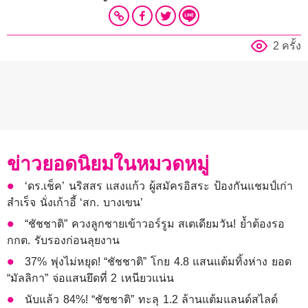
2 ครั้ง
ข่าวยอดนิยมในหมวดหมู่
‘ดร.เช็ค’ นริสสร แสงแก้ว ผู้สมัครอิสระ ป้องกันแชมป์เก่า
สำเร็จ นั่งเก้าอี้ ‘สก. บางเขน’
“ชัชชาติ” ควงลูกชายเข้าวอร์รูม สเตเดียมวัน! ย้ำต้องรอ
กกต. รับรองก่อนลุยงาน
37% พุ่งไม่หยุด! “ชัชชาติ” โกย 4.8 แสนแต้มทิ้งห่าง ยอด
“มัลลิกา” จ่อแสนยึดที่ 2 เหนียวแน่น
นับแล้ว 84%! “ชัชชาติ” ทะลุ 1.2 ล้านแต้มแลนด์สไลด์