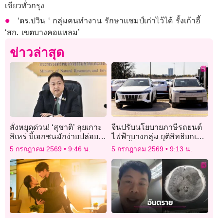
เขียวทั่วกรุง
‘ดร.ปวิน ‘ กลุ่มคนทำงาน รักษาแชมป์เก่าไว้ได้ รั้งเก้าอี้
‘สก. เขตบางคอแหลม’
ข่าวล่าสุด
สั่งหยุดด่วน! ‘สุชาติ’ ลุยเกาะ
จีนปรับนโยบายภาษีรถยนต์
สิเหร่ บี้เอกชนมักง่ายปล่อย
ไฟฟ้าบางกลุ่ม ยุติสิทธิยกเว้น
ตะกอนไหลลงทะเล
ภาษีตั้งแต่ปี 2570
5 กรกฎาคม 2569
9:46 น.
5 กรกฎาคม 2569
9:13 น.