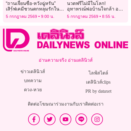
“ถานเจี้ยนซื่อ-หวังฉู่หรัน”
นวดฟรีไม่มีในโลก!
เสิร์ฟเคมีชวนตกหลุมรักใน
อุทาหรณ์พ่อบ้านใจกล้า อย่า
“เมื่อรักส่องประกาย (Love
ไว้ใจให้เมียนวด สภาพล่าสุด
5 กรกฎาคม 2569
9:00 น.
5 กรกฎาคม 2569
8:55 น.
Has Fireworks)”
ทำเอาเข็ดไปอีกนาน
อ่านความจริง อ่านเดลินิวส์
ข่าวเดลินิวส์
ไลฟ์สไตล์
บทความ
เดลินิวส์clips
ดวง-หวย
PR by dataxet
ติดต่อโฆษณา
ร่วมงานกับเรา
ติดต่อเรา