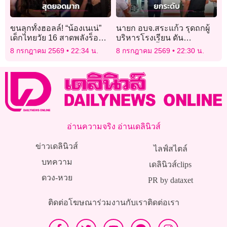
ขนลุกทั้งฮอลล์! “น้องเนเน่”
นายก อบจ.สระแก้ว รุดถกผู้
เด็กไทยวัย 16 สาดพลังร็อก
บริหารโรงเรียน ดัน
เพลง Zombie บนเวที
เทคโนโลยีล้ำ-ระบบดูแลราย
8 กรกฎาคม 2569
22:34 น.
8 กรกฎาคม 2569
22:30 น.
America’s Got Talent
บุคคล
อ่านความจริง อ่านเดลินิวส์
ข่าวเดลินิวส์
ไลฟ์สไตล์
บทความ
เดลินิวส์clips
ดวง-หวย
PR by dataxet
ติดต่อโฆษณา
ร่วมงานกับเรา
ติดต่อเรา