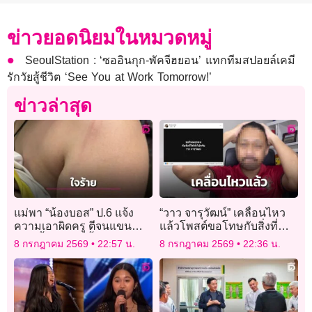
ข่าวยอดนิยมในหมวดหมู่
SeoulStation : ‘ซออินกุก-พัคจีฮยอน’ แทกทีมสปอยล์เคมี
รักวัยสู้ชีวิต ‘See You at Work Tomorrow!’
ข่าวล่าสุด
แม่พา “น้องบอส” ป.6 แจ้ง
“วาว จารุวัฒน์” เคลื่อนไหว
ความเอาผิดครู ตีจนแขนช้ำ-
แล้วโพสต์ขอโทษกับสิ่งที่ทำ
มีไข้ จี้โรงเรียนชี้แจง
ไป
8 กรกฎาคม 2569
22:57 น.
8 กรกฎาคม 2569
22:36 น.
มาตรการคุ้มครองเด็ก