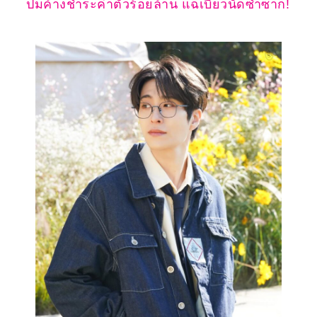
ปมค้างชำระค่าตัวร้อยล้าน แฉเบี้ยวนัดซ้ำซาก!