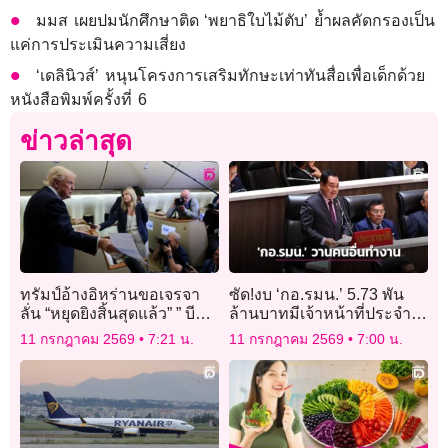
มมส เผยปมนักศึกษาติด ‘พยาธิใบไม้ตับ’ ย้ำผลคัดกรองเป็น
แค่การประเมินความเสี่ยง
‘เดลินิวส์’ หนุนโครงการเสริมทักษะเท่าทันสื่อเพื่อเด็กด้วย
หนังสือพิมพ์ครั้งที่ 6
ข่าวล่าสุด
ทรัมป์อ้างอิหร่านขอเจรจา
ซัด!งบ ‘กอ.รมน.’ 5.73 พัน
ลั่น “หยุดยิงสิ้นสุดแล้ว” ” บีบ
ล้านบาทมีเจ้าหน้าที่ประจำ
อิหร่านยุติโจมตีเรือฮอร์มุซ
200 คน ‘ใช้เงินนำหน้า วาน
11 กรกฎาคม 2569
7:21 น.
11 กรกฎาคม 2569
7:00 น.
คนอื่นทำงาน’