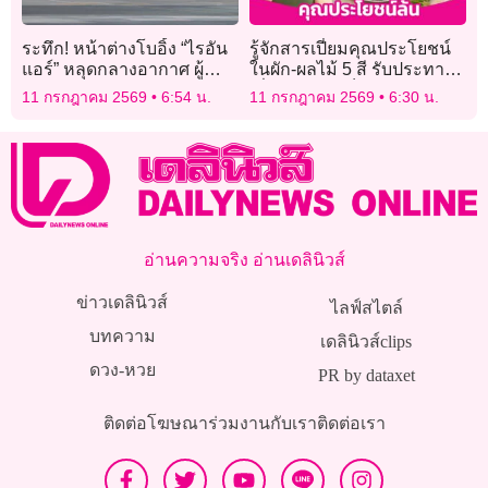
ระทึก! หน้าต่างโบอิ้ง “ไรอัน
รู้จักสารเปี่ยมคุณประโยชน์
แอร์” หลุดกลางอากาศ ผู้
ในผัก-ผลไม้ 5 สี รับประทาน
โดยสารหวิดถูกดูดออกนอก
เพื่อสุขภาพแข็งแรง
11 กรกฎาคม 2569
6:54 น.
11 กรกฎาคม 2569
6:30 น.
ลำ
อ่านความจริง อ่านเดลินิวส์
ข่าวเดลินิวส์
ไลฟ์สไตล์
บทความ
เดลินิวส์clips
ดวง-หวย
PR by dataxet
ติดต่อโฆษณา
ร่วมงานกับเรา
ติดต่อเรา