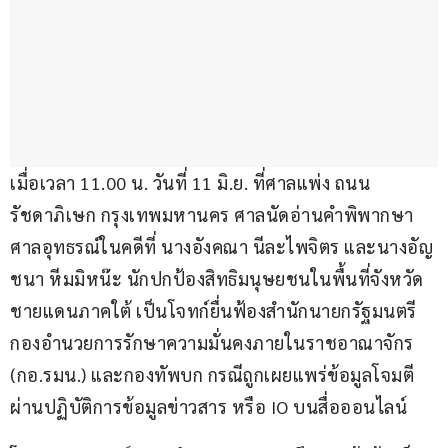
เมื่อเวลา 11.00 น. วันที่ 11 มิ.ย. ที่ศาลแพ่ง ถนน
รัชดาภิเษก กรุงเทพมหานคร ศาลนัดอ่านคำพิพากษา
ศาลอุทธรณ์ในคดีที่ นางอังคณา นีละไพจิตร และนางอัญ
ชนา หีมมิหน๊ะ นักปกป้องสิทธิมนุษยชนในพื้นที่จังหวัด
ชายแดนภาคใต้ เป็นโจทก์ยื่นฟ้องสำนักนายกรัฐมนตรี 
กองอำนวยการรักษาความมั่นคงภายในราชอาณาจักร 
(กอ.รมน.) และกองทัพบก กรณีถูกเผยแพร่ข้อมูลโจมตี
ผ่านปฏิบัติการข้อมูลข่าวสาร หรือ IO บนสื่อออนไลน์