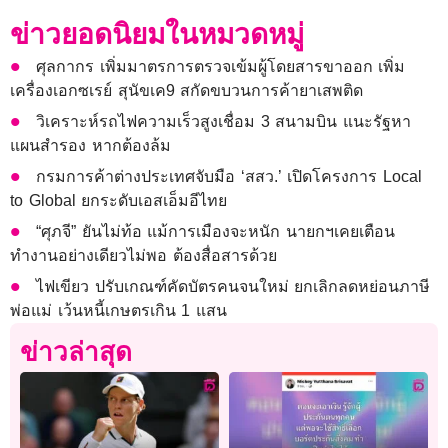
ข่าวยอดนิยมในหมวดหมู่
ศุลกากร เพิ่มมาตรการตรวจเข้มผู้โดยสารขาออก เพิ่ม
เครื่องเอกซเรย์ สุนัขเค9 สกัดขบวนการค้ายาเสพติด
วิเคราะห์รถไฟความเร็วสูงเชื่อม 3 สนามบิน แนะรัฐหา
แผนสำรอง หากต้องล้ม
กรมการค้าต่างประเทศจับมือ ‘สสว.’ เปิดโครงการ Local
to Global ยกระดับเอสเอ็มอีไทย
“ศุภจี” ยันไม่ท้อ แม้การเมืองจะหนัก นายกฯเคยเตือน
ทำงานอย่างเดียวไม่พอ ต้องสื่อสารด้วย
ไฟเขียว ปรับเกณฑ์คัดบัตรคนจนใหม่ ยกเลิกลดหย่อนภาษี
พ่อแม่ เว้นหนี้เกษตรเกิน 1 แสน
ข่าวล่าสุด