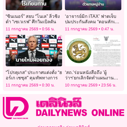
“ซินเนอร์” สยบ “โนเล” ลิ่วชิง
‘อาจารย์มิก iTAX’ ฟาดเจ็บ
ดำ “เซเวเรฟ” ศึกวิมเบิลดัน
ปมประกันสังคม “ตอนหักเงิน
รู้จักดี พอจะให้เลือกบอร์ดทำ
11 กรกฎาคม 2569
0:56 น.
11 กรกฎาคม 2569
0:47 น.
ทรงจำไม่ได้”
“โปรตุเกส” ประกาศแต่งตั้ง “ฮ
‘สถ.’ร่อนหนังสือถึง ’ผู้
อร์เก เชซุส” คุมทัพทางการ
ว่าฯ‘ยกเลิกจัดทำแผนงาน
โครงการตามพ.ร.ก.กู้เงิน
11 กรกฎาคม 2569
0:30 น.
10 กรกฎาคม 2569
23:56 น.
ส่วน2แสนล้าน หลัง ’ฝ่าย
ค้าน‘ กระทุ้งอาจมี ’สอดไส้‘