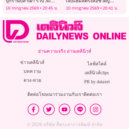
บุกร้านปลาเผา รวบ 30
เจ็บแฮมสตริงส่อชวดบู๊
ต่างด้าวผิดกฎหมาย
นอร์เวย์
10 กรกฎาคม 2569
20:45 น.
10 กรกฎาคม 2569
20:41 น.
อ่านความจริง อ่านเดลินิวส์
ข่าวเดลินิวส์
ไลฟ์สไตล์
บทความ
เดลินิวส์clips
ดวง-หวย
PR by dataxet
ติดต่อโฆษณา
ร่วมงานกับเรา
ติดต่อเรา
© 2026 บริษัท สี่พระยาการพิมพ์ จำกัด