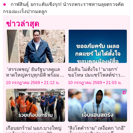
กาฬสินธุ์ ยกระดับเชิงรุก! นำรถพระราชทานลุยตรวจคัด
กรองมะเร็งปากมดลูก
ข่าวล่าสุด
‘สรรเพชญ’ ยันรัฐบาลดูแล
มือลั่น ไม่ตั้งใจ ! ‘นายกฯ’
หาดใหญ่ครบทุกมิติ พร้อม
ขอโทษ ปมแชร์โพสต์ข่าวลือ
วางแผนป้องน้ำท่วมระยะยาว
จากเพจ FC เพื่อไทย
10 กรกฎาคม 2569
21:12 น.
10 กรกฎาคม 2569
21:03 น.
เกือบยกร้าน! นอภ.บางใหญ่
“สิงโตคำราม” เหงื่อตก “เกอี”