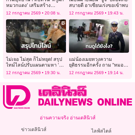
หมวกแดง’ เสริมสร้าง
สบายดี อาเซียนเร่งขอเข้าพบ
ประสิทธิภาพงานลาด
12 กรกฎาคม 2569
20:08 น.
12 กรกฎาคม 2569
19:43 น.
ตระเวนเชิงคุณภาพ
ไม่เจอ ไม่สุด ก็ไม่หยุด! สรุป
แม่น้องเมยทวงความ
ไทม์ไลน์ปรับแผนตามหา ‘สี
ยุติธรรมอีกครั้ง ถาม “หมอ”ดู
ส้ม’ แมวพิการหายบนรถไฟ
เด็กชักตายต่อหน้าต่อตาได้ยัง
12 กรกฎาคม 2569
19:30 น.
12 กรกฎาคม 2569
19:14 น.
ไง
อ่านความจริง อ่านเดลินิวส์
ข่าวเดลินิวส์
ไลฟ์สไตล์