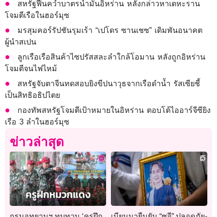
สหรัฐฟื้นคว่ำบาตรน้ำมันอิหร่าน หลังกล่าวหาเตหะราน
โจมตีเรือในฮอร์มุซ
มรสุมคอร์รัปชันรุมเร้า “เปโดร ซานเชซ” เดิมพันอนาคต
ผู้นำสเปน
ลูกเรือเรือสินค้าไซปรัสสละลำใกล้โอมาน หลังถูกอิหร่าน
โจมตีจนไฟไหม้
สหรัฐจับตาจีนทดสอบยิงขีปนาวุธจากเรือดำน้ำ รัสเซียชี้
เป็นสิทธิอธิปไตย
กองทัพสหรัฐโจมตีเป้าหมายในอิหร่าน ตอบโต้ไออาร์จีซียิง
เรือ 3 ลำในฮอร์มุซ
ข่าวล่าสุด
กรมอุทยานฯ ทบทวน ‘ครูฝึก
เมียนมายืนยัน “ซูจี” ปลอดภัย-