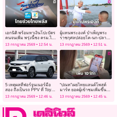
เอกนิติ พร้อมหาเงินโปะบัตร
ผู้แทนพระองค์ บำเพ็ญพระ
คนจนเพิ่ม พรุ่งนี้ชง ครม.ไฟ
ราชกุศลปล่อยโค-นก-ปลา
เขียวเพิ่มกลุ่มเปราะบางคัด
เนื่องในวันคล้ายวันประสูติ
13 กรกฎาคม 2569
12:54 น.
13 กรกฎาคม 2569
12:51 น.
กรองอีก 5 ล้านคน
“พระองค์เจ้าโสมสวลีฯ”
5 เหตุผลที่ฟอร์จูนเนอร์มือ
“ปณท”เผยไทยแลนด์โพสต์
สอง ถึงเป็นรถ PPV ที่ Toyota
มาร์ท ยอดผู้เข้าชมเพิ่มขึ้น
Sure แนะนำ
กว่า 10 เท่า
13 กรกฎาคม 2569
12:46 น.
13 กรกฎาคม 2569
12:45 น.