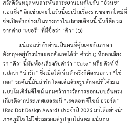
สวัสดีวันหยุดพบสารพันสาระยานยนต์ไปกับ “อ้วนซ่า 
แอบซิ่ง” อีกเช่นเคย ในวันนี้จะเป็นเรื่องราวของรถใหม่ที่
จ่อเปิดตัวอย่างเป็นทางการในปลายเดือนนี้ นั่นก็คือ รถ
จากค่าย “เชอรี” ที่มีชื่อว่า “คิว” (Q)
            แน่นอนว่าถ้าท่านเป็นคนที่คุ้นเคยกับภาษา
อังกฤษอยู่บ้างน่าจะพอสังเกตได้ว่า คำว่า Q ที่ออกเสียง
ว่า “คิว” นี้มันพ้องเสียงกับคำว่า “Cute” หรือ คิวท์ ที่
แปลว่า “น่ารัก” ซึ่งเมื่อได้เห็นตัวจริงก็ต้องบอกว่า “ใช่
เลย” รถคันนี้มันน่ารัก โดดเด่นด้วยรูปลักษณ์ที่โค้งมน 
แบบโมเดิร์นดีไซน์ แถมคว้ารางวัลการออกแบบอันทรง
เกียรติจากประเทศเยอรมนี “เรดดอท ดีไซน์ อวอร์ด” 
(Red Dot Design Award) ประจำปี 2026 มาได้อย่างน่า
ภาคภูมิใจ ไม่ใช่รถสวยแต่รูป จูบไม่หอม แน่นอน!