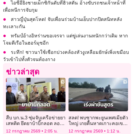
ไอซีอียิงชายเม็กซิกันดับที่ฮิวสตัน อ้างขับรถชนเจ้าหน้าที่
เพื่อหนีการจับกุม
สาวญี่ปุ่นสุดโหด! จับเพื่อนร่วมบ้านเย็บปากปิดสนิทหลัง
ทะเลาะกัน
ทรัมป์อ้างอิหร่านขอเจรจา แต่ขู่เล่นงานหนักกว่าเดิม หาก
โจมตีเรือในฮอร์มุซอีก
ระทึก! ชาวนาใช้เชือกบ่วงคล้องหัวงูเหลือมยักษ์เพิ่งเขมือบ
วัวเข้าไปทั้งตัวจนท้องกาง
ข่าวล่าสุด
สืบ บก.น.3 ซุ่มจับเครือข่ายยา
สลด! พบซากพะยูนเพศเมียตัว
เสพติด ยึดยาบ้าบิ๊กลอต ลอบ
ใหญ่ เกยตื้นหาดเกาะคอเขา
ขนเข้ากรุง
พังงา เร่งผ่าชันสูตรหาสาเหตุ
12 กรกฎาคม 2569
2:05 น.
12 กรกฎาคม 2569
1:12 น.