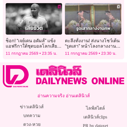
ช็อก! “เจย์เดน อดัมส์” แข้ง
ตะลึงทั้งงาน! ส่งนางโชว์เต้น
แอฟริกาใต้ชุดบอลโลกเสีย
“รูดเสา” หน้าโลงกลางงาน
ชีวิต
พิธีศพเจ้าของบาร์เก่าย่าน
11 กรกฎาคม 2569
23:35 น.
11 กรกฎาคม 2569
23:30 น.
“โคมแดง”
อ่านความจริง อ่านเดลินิวส์
ข่าวเดลินิวส์
ไลฟ์สไตล์
บทความ
เดลินิวส์clips
ดวง-หวย
PR by dataxet