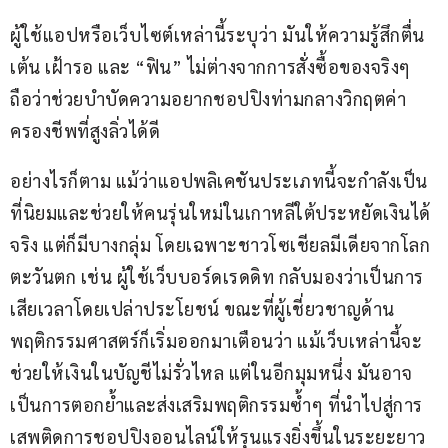
ผู้ใช้แอปหรือเว็บไซต์เหล่านี้ระบุว่า มันให้ความรู้สึกตื่น
เต้น เฝ้ารอ และ “ฟิน” ไม่ต่างจากการสั่งซื้อของจริงๆ 
ถือว่าช่วยบำบัดความอยากชอปปิงท่ามกลางวิกฤตค่า
ครองชีพที่สูงลิ่วได้ดี
อย่างไรก็ตาม แม้ว่าแอปพลิเคชันประเภทนี้จะกำลังเป็น
ที่นิยมและช่วยให้คนรุ่นใหม่ในเกาหลีใต้ประหยัดเงินได้
จริง แต่ก็มีบางกลุ่ม โดยเฉพาะชาวโซเชียลมีเดียจากโลก
ตะวันตก เช่น ผู้ใช้เว็บบอร์ดเรดดิท กลับมองว่าเป็นการ
เสียเวลาโดยเปล่าประโยชน์ ขณะที่ผู้เชี่ยวชาญด้าน
พฤติกรรมศาสตร์ก็เริ่มออกมาเตือนว่า แม้เว็บเหล่านี้จะ
ช่วยให้เงินในบัญชีไม่รั่วไหล แต่ในอีกมุมหนึ่ง มันอาจ
เป็นการตอกย้ำและส่งเสริมพฤติกรรมซ้ำๆ ที่นำไปสู่การ
เสพติดการชอปปิงออนไลน์ให้รุนแรงยิ่งขึ้นในระยะยาว 