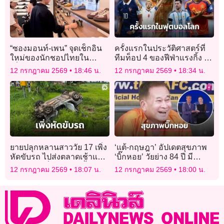
“ซองมอนท์-เพน” จุดเช็กอิน
ครั้งแรกในประวัติศาสตร์ที่
ใหม่ของนักชอปไทยใน
ทีมท็อป 4 ของฟีฟ่าแรงกิ้ง อยู่
เซี่ยงไฮ้
พร้อมหน้าในศึกฟุตบอลโลก
12 กรกฎาคม 2569
18:46 น.
12 กรกฎาคม 2569
18:34 น.
รอบรองฯ
ยายปลุกหลานสาววัย 17 เพิ่ง
‘แต้-กฤษฎา’ อัปเดตสุขภาพ
หัดขับรถ ไปส่งตลาดเช้าแหก
‘บิ๊กหอย’ วัยย่าง 84 ปี มี
โค้งพลิกคว่ำเสียชีวิตทั้งคู่
ปัญหาการมอง แต่ยังติดตาม
12 กรกฎาคม 2569
18:07 น.
12 กรกฎาคม 2569
18:00 น.
ฟังข่าวบอลไทย