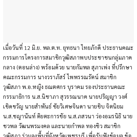
เมื่อวันที่ 12 มิ.ย. พล.ต.ท. ยุทธนา ไทยภักดี ประธานคณะ
กรรมการโครงการสมาชิกวุฒิสภาพบประชาชนกลุ่มภาค
กลาง (ตอนล่าง) พร้อมด้วย นายกัมพล สุภาเพ่ง ที่ปรึกษา
คณะกรรมการ นางวราภัสร์ ไพพรรณรัตน์ สมาชิก
วุฒิสภา พ.อ.หญิง ธณตศกร บุราคม รองประธานคณะ
กรรมาธิการ น.ส.นิชาภา สุวรรณนาค นายปริญญา วงศ์
เชิดขวัญ นายสำพันธ์ ชัยวิเศษจินดา นายชิบ จิตนิยม 
น.ส.ชญานันท์ ติยตะการชัย น.ส.ภสวนา ว่องอมรนิธิ นาย
ชวพล วัฒนพรมงคล และนายกำพล ทองชิว สมาชิก
วุฒิสภา ร่วมลงพื้นที่จังหวัดเพชรบุรี เพื่อรับฟังข้อมูล ข้อ