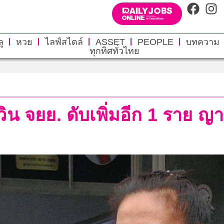
ู
หวย
ไลฟ์สไตล์
ASSET
PEOPLE
บทความ
ทุกทิศทั่วไทย
งวิน จยย. ดับเพิ่มอีก 1 ราย ญ