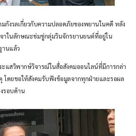
ามกังวลเกี่ยวกับความปลอดภัยของพยานในคดี หลัง
ในลักษณะข่มขู่กลุ่มวินจักรยานยนต์ที่อยู่ใน
กฐานแล้ว
ะแสวิพากษ์วิจารณ์ในสื่อสังคมออนไลน์ที่มีการกล่า
เหตุ โดยขอให้สังคมรับฟังข้อมูลจากทุกฝ่ายและรอผล
่างรอบด้าน