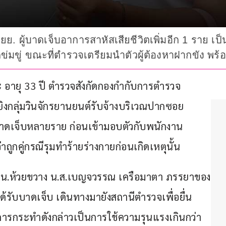
ยย. ผู้บาดเจ็บอาการสาหัสเสียชีวิตเพิ่มอีก 1 ราย เป็
่มขู่ ขณะที่ตำรวจเตรียมนำตัวผู้ต้องหาฝากขัง พร้อ
 อายุ 33 ปี ตำรวจสังกัดกองกำกับการตำรวจ
ิงกลุ่มวินจักรยานยนต์รับจ้างบริเวณปากซอย
บาดเจ็บหลายราย ก่อนเข้ามอบตัวกับพนักงาน
ูกคู่กรณีรุมทำร้ายร่างกายก่อนเกิดเหตุนั้น
. ที่ สน.ห้วยขวาง น.ส.เบญจวรรณ เครือมาตา ภรรยาของ
้ได้รับบาดเจ็บ เดินทางมายังสถานีตำรวจเพื่อยื่น
าการกระทำดังกล่าวเป็นการใช้ความรุนแรงเกินกว่า