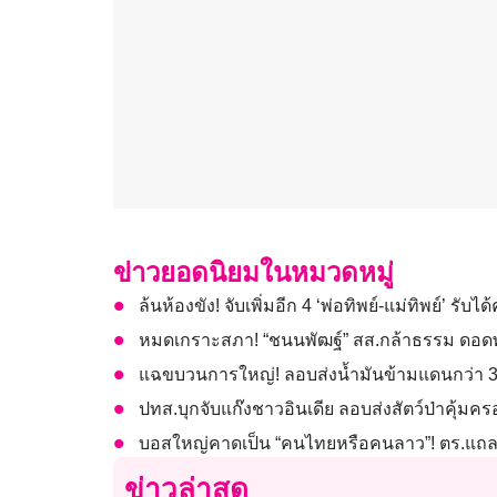
ข่าวยอดนิยมในหมวดหมู่
ล้นห้องขัง! จับเพิ่มอีก 4 ‘พ่อทิพย์-แม่ทิพย์’ รั
หมดเกราะสภา! “ชนนพัฒฐ์” สส.กล้าธรรม ดอดพ
แฉขบวนการใหญ่! ลอบส่งน้ำมันข้ามแดนกว่า 36.
ปทส.บุกจับแก๊งชาวอินเดีย ลอบส่งสัตว์ป่าคุ้มค
บอสใหญ่คาดเป็น “คนไทยหรือคนลาว”! ตร.แถลง
ข่าวล่าสุด