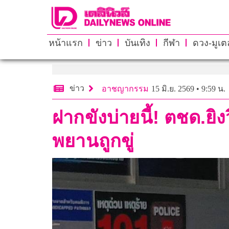
หน้าแรก
ข่าว
บันเทิง
กีฬา
ดวง-มูเตล
ข่าว
อาชญากรรม
15 มิ.ย. 2569 • 9:59 น.
ฝากขังบ่ายนี้! ตชด.ยิ
พยานถูกขู่