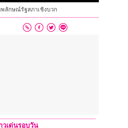
าพลักษณ์รัฐสภาเชิงบวก
่าวเด่นรอบวัน