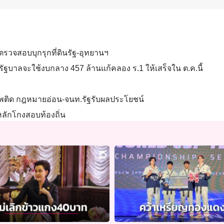
ุยตรวจสอบบุกรุกที่ดินรัฐ-อุทยานฯ
ม​ รัฐบาลจะใช้งบกลาง​ 457 ล้าน​แก้คลอง ร.1 ให้เสร็จใน ต.ค.นี้
าเสพติด กฎหมายอ่อน-จนท.รัฐรับผลประโยชน์
่หลักโกงสอบท้องถิ่น