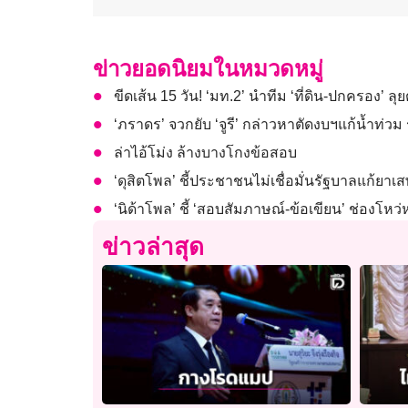
ข่าวยอดนิยมในหมวดหมู่
ขีดเส้น 15 วัน! ‘มท.2’ นำทีม ‘ที่ดิน-ปกครอง’ ล
‘ภราดร’ จวกยับ​ ‘จูรี​’ ​กล่าวหาตัดงบฯแก้น้ำท่ว
ล่าไอ้โม่ง ล้างบางโกงข้อสอบ
‘ดุสิตโพล’ ชี้ประชาชนไม่เชื่อมั่นรัฐบาลแก้ย
‘นิด้าโพล’ ชี้ ‘สอบสัมภาษณ์-ข้อเขียน’ ช่องโหว
ข่าวล่าสุด