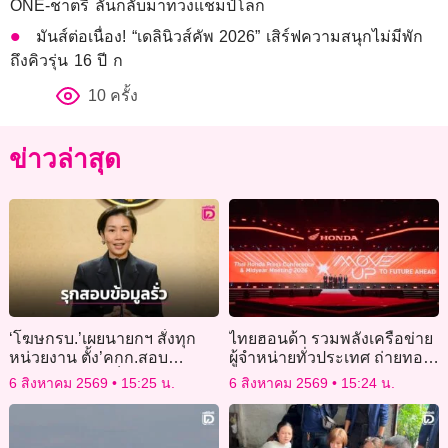
ONE-ชาตรี ลั่นกลับมาทวงแชมป์โลก
มันส์ต่อเนื่อง! “เดลินิวส์คัพ 2026” เสิร์ฟความสนุกไม่มีพัก
ถึงคิวรุ่น 16 ปี ก
10 ครั้ง
ข่าวล่าสุด
‘โฆษกรบ.’เผยนายกฯ สั่งทุก
ไทยฮอนด้า รวมพลังเครือข่าย
หน่วยงาน ตั้ง’คกก.สอบ
ผู้จำหน่ายทั่วประเทศ ถ่ายทอด
ภายใน’ หาข้อเท็จจริงหาต้น
ทิศทางและกลยุทธ์ มุ่งยกระดับ
6 สิงหาคม 2569
15:25 น.
6 สิงหาคม 2569
15:24 น.
เหตุ’ข้อมูลรั่ว’
ประสบการณ์ลูกค้าในทุกมิติ