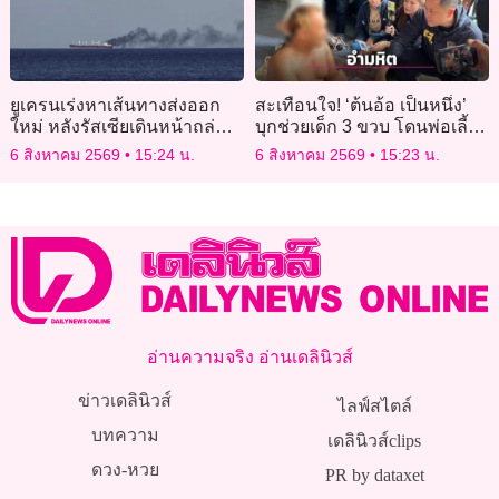
ยูเครนเร่งหาเส้นทางส่งออก
สะเทือนใจ! ‘ต้นอ้อ เป็นหนึ่ง’
ใหม่ หลังรัสเซียเดินหน้าถล่ม
บุกช่วยเด็ก 3 ขวบ โดนพ่อเลี้ยง
ท่าเรือโอเดสซา
ติดยาทำร้ายหนัก-มีดโกนเฉือน
6 สิงหาคม 2569
15:24 น.
6 สิงหาคม 2569
15:23 น.
อวัยวะเพศ”
อ่านความจริง อ่านเดลินิวส์
ข่าวเดลินิวส์
ไลฟ์สไตล์
บทความ
เดลินิวส์clips
ดวง-หวย
PR by dataxet