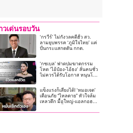
่าวเด่นรอบวัน
‘กรวีร์’ ไม่กังวลคดีฮั้ว สว.
ลามยุบพรรค ‘ภูมิใจไทย’ แค่
ปั่นกระแสกดดัน กกต.
‘กชเบล’ ฟาดปมฆาตกรรม
โหด ‘ไอ้ป๋อง-ไอ้ธง’ ลั่นคนชั่ว
ไม่ควรได้รับโอกาส หนุนโทษ
ประหารชีวิต!
แข็งแรงก็เสี่ยงได้! ‘หมอเจด’
เตือนภัย “ไหลตาย” หัวใจล้ม
เหลวดึก มื้อใหญ่-แอลกอฮอล์
ตัวกระตุ้นชั้นดี