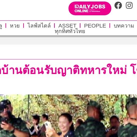
ู
หวย
ไลฟ์สไตล์
ASSET
PEOPLE
บทความ
ทุกทิศทั่วไทย
ดบ้านต้อนรับญาติทหารใหม่ โ
จ