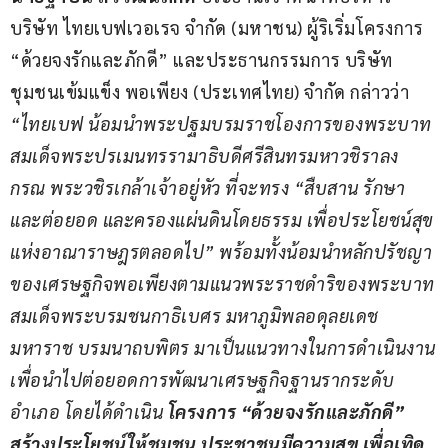
บริษัท ไทยเบฟเวอเรจ จำกัด (มหาชน) ผู้ริเริ่มโครงการ 
“ด้วยจงรักและภักดี” และประธานกรรมการ บริษัท 
ชุมชนเข้มแข็ง พอเพียง (ประเทศไทย) จำกัด กล่าวว่า 
“ไทยเบฟ น้อมนำพระปฐมบรมราชโองการของพระบาท
สมเด็จพระปรเมนทรรามาธิบดีศรีสินทร
มหาวชิราลง
กรณ
 พระวชิรเกล้าเจ้าอยู่หัว ที่จะทรง “สืบสาน รักษา 
และต่อยอด และครองแผ่นดินโดยธรรม เพื่อประโยชน์สุข
แห่งอาณาราษฎรตลอดไป” พร้อมทั้งน้อมนำหลักปรัชญา
ของเศรษฐกิจพอเพียง
ตามแนวพระราชดำริของพระบาท
สมเด็จพระบรมชนกาธิเบศร มหาภูมิพลอดุลยเดช
มหาราช บรมนาถบพิตร มาเป็นแนวทางในการดำเนินงาน
เพื่อนำไปต่อยอดการพัฒนาเศรษฐกิจฐานรากระดับ
อำเภอ โดยได้ดำเนิน 
โครงการ “ด้วยจงรักและภักดี” 
สร้างประโยชน์ให้ชุมชน ประชาชนมีความสุข เพื่อเทิด