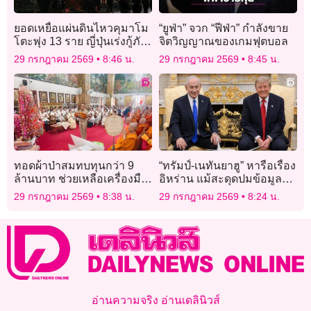
ยอดเหยื่อแผ่นดินไหวคุมาโม
“ยูฟ่า” จวก “ฟีฟ่า” กำลังขาย
โตะพุ่ง 13 ราย ญี่ปุ่นเร่งกู้ภัย
จิตวิญญาณของเกมฟุตบอล
ช่วยผู้ติดใต้ซากอาคาร
29 กรกฎาคม 2569
8:46 น.
29 กรกฎาคม 2569
8:45 น.
ทอดผ้าป่าสมทบทุนกว่า 9
“ทรัมป์-เนทันยาฮู” หารือเรื่อง
ล้านบาท ช่วยเหลือเครื่องมือ
อิหร่าน แม้สะดุดปมข้อมูล
แพทย์ ‘โรงพยาบาลลำพูน’
หลุดก่อนพบกัน
29 กรกฎาคม 2569
8:38 น.
29 กรกฎาคม 2569
8:24 น.
อ่านความจริง อ่านเดลินิวส์