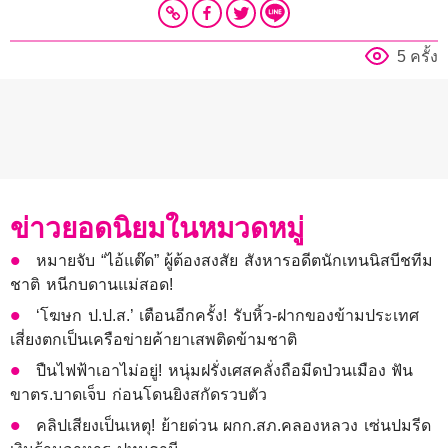
5 ครั้ง
ข่าวยอดนิยมในหมวดหมู่
หมายจับ “ไอ้แต๊ด” ผู้ต้องสงสัย สังหารอดีตนักเทนนิสบีชทีม
ชาติ หนีกบดานแม่สอด!
‘โฆษก ป.ป.ส.’ เตือนอีกครั้ง! รับหิ้ว-ฝากของข้ามประเทศ
เสี่ยงตกเป็นเครือข่ายค้ายาเสพติดข้ามชาติ
ปืนไฟฟ้าเอาไม่อยู่! หนุ่มฝรั่งเศสคลั่งถือมีดป่วนเมือง ฟัน
ขาตร.บาดเจ็บ ก่อนโดนยิงสกัดรวบตัว
คลิปเสียงเป็นเหตุ! ย้ายด่วน ผกก.สภ.คลองหลวง เซ่นปมรีด