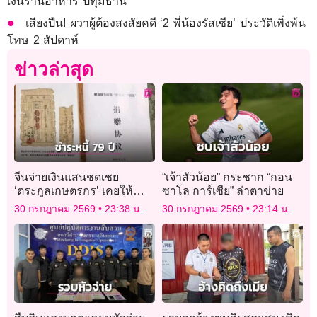
เงินร้านอาหาร ปทุมธานี
เสียงปืน! ผวาผู้ต้องสงสัยคดี ‘2 พี่น้องรัสเซีย’ ประวัติเพิ่งพ้น
โทษ 2 สัปดาห์
ข่าวล่าสุด
จีนจ่ายเงินแสนชดเชย
“เจ้าสัวน้อย” กระชาก “กอน
‘ตระกูลเกษตรกร’ เคยให้
ซาโล การ์เซีย” ล่าตาข่าย
กองทัพ ‘ยืมข้าวสาร’ เมื่อ 79
30 กรกฎาคม 2569
23:38 น.
30 กรกฎาคม 2569
23:14 น.
ปีก่อน