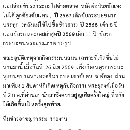
แม่ปล่อยขับรถกระบะไปจ่ายตลาด  หลังพ่อป่วยขับเอง
ไม่ได้ ลูกต้องขับแทน ,  
ปี 2567
 เด็กขับกระบะชนรถ
บรรทุก  (หลังแม่ใช้ไปซื้อข้าวสาร)  
ปี 2568
  เด็ก 8 ปี 
แอบขับรถ และเคสล่าสุด
ปี 2569
 เด็ก 11 ปี  ขับรถ
กระบะชนพระมรณภาพ 10 รูป
ขณะอุบัติเหตุจากกิจกรรมบนถนน เฉพาะที่เกิดขึ้นไม่
นานมานี้ เมื่อวันที่  26 มิ.ย.2569  เพิ่งเกิดเหตุรถกระบะ
พุ่งชนขบวนพาเหรดกีฬา อบต.เขาชัยสน  จ.พัทลุง  ผ่าน
มาเพียง 1 สัปดาห์ก็เกิดเหตุกับกิจกรรมพระธุดงค์เมื่อวัน
ที่ 2 ก.ค.ที่ผ่านมา 
นำมาซึ่งความสูญเสียครั้งใหญ่ ที่หวัง
ให้เกิดขึ้นเป็นครั้งสุดท้าย.
ทีมข่าวอาชญากรรม  รายงาน 