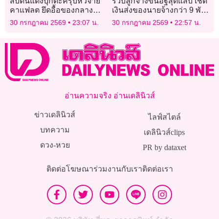
สืบดินแดงบุกตะครุบหัวจ่าย
รวบลูกจ้างขนอิฐสุดแสบ เชิด
คาแฟลต ยึดอื้อของกลาง
เงินส่งของนายจ้างกว่า 9 พัน
ยาบ้า-เงินสด
บาท อ้างคิดถึงเมีย
30 กรกฎาคม 2569
23:07 น.
30 กรกฎาคม 2569
22:57 น.
อ่านความจริง อ่านเดลินิวส์
ข่าวเดลินิวส์
ไลฟ์สไตล์
บทความ
เดลินิวส์clips
ดวง-หวย
PR by dataxet
ติดต่อโฆษณา
ร่วมงานกับเรา
ติดต่อเรา