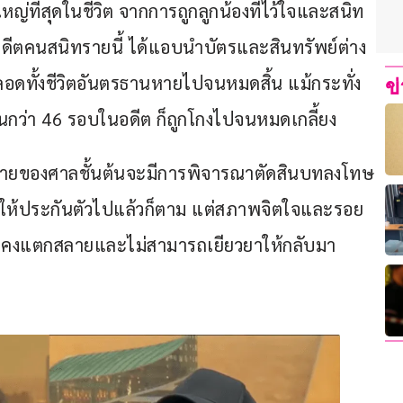
งใหญ่ที่สุดในชีวิต จากการถูกลูกน้องที่ไว้ใจและสนิท
ดีตคนสนิทรายนี้ ได้แอบนำบัตรและสินทรัพย์ต่าง 
อดทั้งชีวิตอันตรธานหายไปจนหมดสิ้น แม้กระทั่ง
ข
กว่า 46 รอบในอดีต ก็ถูกโกงไปจนหมดเกลี้ยง
ายของศาลชั้นต้นจะมีการพิจารณาตัดสินบทลงโทษ
การให้ประกันตัวไปแล้วก็ตาม แต่สภาพจิตใจและรอย
ก็ยังคงแตกสลายและไม่สามารถเยียวยาให้กลับมา