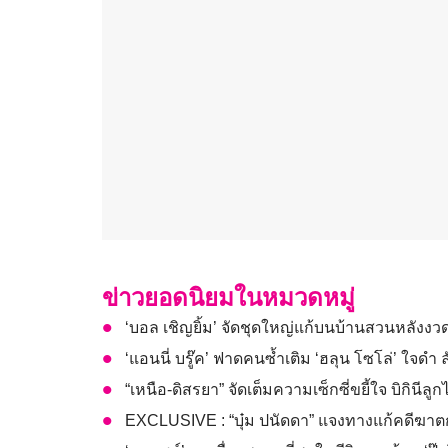
ข่าวยอดนิยมในหมวดหมู่
‘บอล เชิญยิ้ม’ จัดชุดใหญ่แก้บนบ้านสวนหลังงวด
‘แอนนี่ บรู๊ค’ ฟาดคนซ้ำเติม ‘ฮลุน โซโล่’ ใจดำ ลั
“เหนือ-ดิสรยา” จัดเต็มความเซ็กซี่ขยี้ใจ บิกินีลู
EXCLUSIVE : “บุ๋ม ปนัดดา” แจงทางแก้คดีฆาตกรร