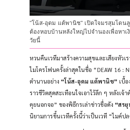
"โน้ส-อุดม แต้พานิช" เปิดใจมรสุมโดนล
ต้องหอบบ้านหลังใหญ่ไปจำนองเพื่อหาเง
วัยนี้
หวนคืนเวทีมาสร้างความสุขและเสียงหัวเรา
ไมโครโฟนครั้งล่าสุดในชื่อ “DEAW 16 :
ตำนานอย่าง 
“โน้ส-อุดม แต้พานิช”
 เบื้
ราวชีวิตสุดสะเทือนใจเอาไว้ลึก ๆ หลังเจ้
คุยนอกจอ” ของพิธีกรเล่าข่าวชื่อดัง
 “สรยุ
นิยามการขึ้นเวทีครั้งนี้ว่าเป็นเวที “ไมค์ป