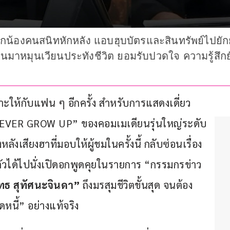
ูกน้องคนสนิทหักหลัง แอบฮุบบัตรและสินทรัพย์ไปยักย
ินมาหมุนเวียนประทังชีวิต ยอมรับปวดใจ ความรู้สึก
ะให้กับแฟน ๆ อีกครั้ง สำหรับการแสดงเดี่ยว
 NEVER GROW UP” ของคอมเมเดียนรุ่นใหญ่ระดับ
องหลังเสียงฮาที่มอบให้ผู้ชมในครั้งนี้ กลับซ่อนเรื่อง
าตัวได้ไปนั่งเปิดอกพูดคุยในรายการ “กรรมกรข่าว 
ทธ สุทัศนะจินดา” 
ถึงมรสุมชีวิตขั้นสุด จนต้อง
ลดหนี้” อย่างแท้จริง