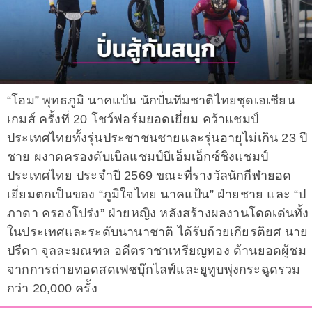
“โอม” พุทธภูมิ นาคแป้น นักปั่นทีมชาติไทยชุดเอเชียน
เกมส์ ครั้งที่ 20 โชว์ฟอร์มยอดเยี่ยม คว้าแชมป์
ประเทศไทยทั้งรุ่นประชาชนชายและรุ่นอายุไม่เกิน 23 ปี
ชาย ผงาดครองดับเบิลแชมป์บีเอ็มเอ็กซ์ชิงแชมป์
ประเทศไทย ประจำปี 2569 ขณะที่รางวัลนักกีฬายอด
เยี่ยมตกเป็นของ “ภูมิใจไทย นาคแป้น” ฝ่ายชาย และ “ป
ภาดา ครองโปร่ง” ฝ่ายหญิง หลังสร้างผลงานโดดเด่นทั้ง
ในประเทศและระดับนานาชาติ ได้รับถ้วยเกียรติยศ นาย
ปรีดา จุลละมณฑล อดีตราชาเหรียญทอง ด้านยอดผู้ชม
จากการถ่ายทอดสดเฟซบุ๊กไลฟ์และยูทูบพุ่งกระฉูดรวม
กว่า 20,000 ครั้ง