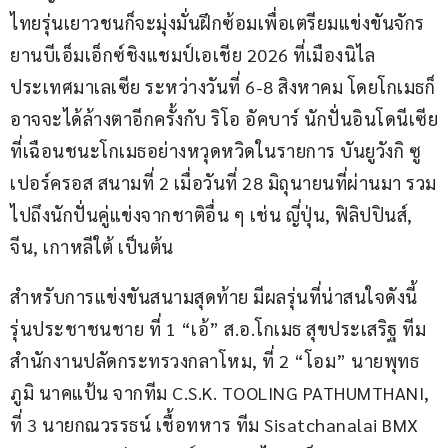
ไทยรุ่นเยาวชนก็จะมุ่งมั่นฝึกซ้อมเพื่อเตรียมแข่งขันจักร
ยานบีเอ็มเอ็กซ์ชิงแชมป์เอเชีย 2026 ที่เมืองนิไล 
ประเทศมาเลเซีย ระหว่างวันที่ 6-8 สิงหาคม โดยโกเมธก็
อาจจะได้ล้างตาอีกครั้งกับ ริโอ อัคบาร์ นักปั่นอินโดนีเซีย
ที่เฉือนชนะโกเมธอย่างหวุดหวิดในรายการ บันยูวังกิ ซู
เปอร์ครอส สนามที่ 2 เมื่อวันที่ 28 มิถุนายนที่ผ่านมา รวม
ไปถึงนักปั่นคู่แข่งจากชาติอื่น ๆ เช่น ญี่ปุ่น, ฟิลิปปินส์, 
จีน, เกาหลีใต้ เป็นต้น
สำหรับการแข่งขันสนามสุดท้าย มีผลรุ่นที่น่าสนใจดังนี้ 
รุ่นประชาชนชาย ที่ 1 “เอ้” ส.อ.โกเมธ สุขประเสริฐ ทีม
สำนักงานปลัดกระทรวงกลาโหม, ที่ 2 “โอม” นายพุทธ
ภูมิ นาคแป้น จากทีม C.S.K. TOOLING PATHUMTHANI, 
ที่ 3 นายกณวรรธน์ เชื้อทหาร ทีม Sisatchanalai BMX 