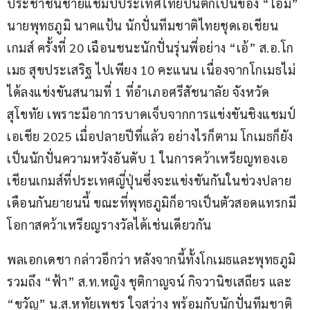
ประชาชนชายแชมป์ประเทศไทยปีนี้ตกเป็นของ “โอม” 
นายพุทธภูมิ นาคแป้น นักปั่นทีมชาติไทยชุดเอเชียน
เกมส์ ครั้งที่ 20 เฉือนชนะนักปั่นรุ่นพี่อย่าง “เอ้” ส.อ.โก
เมธ สุขประเสริฐ ไปเพียง 10 คะแนน เนื่องจากโกเมธไม่
ได้ลงแข่งขันสนามที่ 1 ที่อำเภอศรีสัชนาลัย จังหวัด
สุโขทัย เพราะมีอาการบาดเจ็บจากการแข่งขันชิงแชมป์
เอเชีย 2025 เมื่อปลายปีที่แล้ว อย่างไรก็ตาม โกเมธก็ยัง
เป็นนักปั่นความหวังอันดับ 1 ในการคว้าเหรียญทองเอ
เชียนเกมส์ที่ประเทศญี่ปุ่นซึ่งจะแข่งขันกันในช่วงปลาย
เดือนกันยายนนี้ ขณะที่พุทธภูมิก็อาจเป็นตัวสอดแทรกมี
โอกาสคว้าเหรียญรางวัลได้เช่นเดียวกัน
พลเอกเดชา กล่าวอีกว่า หลังจากนี้ทั้งโกเมธและพุทธภูมิ
รวมถึง “ฟ้า” ส.ท.หญิง ชุติกาญจน์ กิจวานิชเสถียร และ 
“ขวัญ” น.ส.หทัยเพชร ใจสว่าง พร้อมกับนักปั่นทีมชาติ