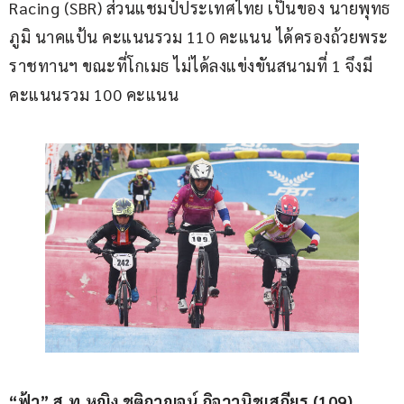
Racing (SBR) ส่วนแชมป์ประเทศไทย เป็นของ นายพุทธ
ภูมิ นาคแป้น คะแนนรวม 110 คะแนน ได้ครองถ้วยพระ
ราชทานฯ ขณะที่โกเมธ ไม่ได้ลงแข่งขันสนามที่ 1 จึงมี
คะแนนรวม 100 คะแนน
“ฟ้า” ส.ท.หญิง ชุติกาญจน์ กิจวานิชเสถียร (109)