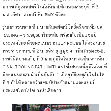
ม.ราชภัฎเทพสตรี โรงโม่หิน ส.ศิลาทองสระบุรี, ที่ 3 
น.ส.วริศรา สระศรี ทีม BMX พิจิตร
รุ่นเยาวชนชาย ที่ 1 นายกันตพัฒน์ โพธิ์ศรี จากทีม CK 
RACING – ร.ร.อยุธยาวิทยาลัย พร้อมกับเป็นแชมป์
ประเทศไทย ด้วยคะแนนรวม 114 คะแนน ได้ครองถ้วย
พระราชทานฯ, ที่ 2 นายจิรายุ ภูนุช จากทีม Project-B, 
ราชวินิตบางแก้ว, ที่ 3 นายภูมิใจไทย นาคแป้น จากทีม 
C.S.K. TOOLING PATHUMTHANI ซึ่งสนามนี้ภูมิใจไทยที่
มีคะแนนสะสมนำเป็นอันดับ 1 เกิดอุบัติเหตุล้มในโมโต
ที่ 3 ทำให้พลาดคว้าแชมป์ประจำสนามและแชมป์
ประเทศไทยไปอย่างน่าเสียดาย