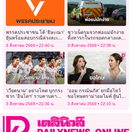
พรรคประชาชน โต้ ‘ธิษะณา’
ชาวเน็ตรุมจวกพ่อแม่มักง่าย
ยันพร้อมสอบกรณีล่วงละเมิด
ทิ้งทารกในรถจอดกลางแดด
ชี้ผู้ร้องเคยขอไม่ให้ดำเนิน
ร้อนจัดขณะเดินชอปปิงตลาด
3 สิงหาคม 2569
22:40 น.
3 สิงหาคม 2569
22:38 น.
การ
นัด
‘เวียดนาม’ อย่างโหด บุกกระ
‘ออม กรณ์นภัส’ ยกมือไหว้
ซวก ‘อินโดฯ’ ราบคาบคา
ขอโทษดราม่าอมไมค์ ยันไร้
บ้าน
เจตนาเสียมารยาทใส่ ‘กิ๊ก สุวั
3 สิงหาคม 2569
22:36 น.
3 สิงหาคม 2569
22:10 น.
จนี’