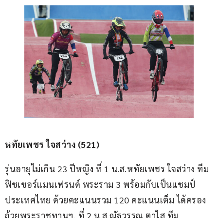
หทัยเพชร ใจสว่าง (521)
รุ่นอายุไม่เกิน 23 ปีหญิง ที่ 1 น.ส.หทัยเพชร ใจสว่าง ทีม
ฟิชเชอร์แมนเฟรนด์ พระราม 3 พร้อมกับเป็นแชมป์
ประเทศไทย ด้วยคะแนนรวม 120 คะแนนเต็ม ได้ครอง
ถ้วยพระราชทานฯ, ที่ 2 น.ส.ณัฐวรรณ ตาใส ทีม 