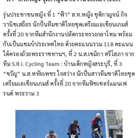
รุ่นประชาชนหญิง ที่ 1 “ฟ้า” ส.ท.หญิง ชุติกาญจน์ กิจ
วานิชเสถียร นักปั่นทีมชาติไทยชุดเตรียมเอเชียนเกมส์ 
ครั้งที่ 20 จากทีมสำนักงานปลัดกระทรวงกลาโหม พร้อม
กับเป็นแชมป์ประเทศไทย ด้วยคะแนนรวม 118 คะแนน 
ได้ครองถ้วยพระราชทานฯ, ที่ 2 น.ส.เขมิกา ศรีโสภา จาก
ทีม S.R.I. Cycling Team : บ้านเด็กหญิงสระบุรี, ที่ 3 
“ขวัญ” น.ส.หทัยเพชร ใจสว่าง นักปั่นสาวทีมชาติไทยชุด
เตรียมเอเชียนเกมส์ ครั้งที่ 20 จากทีมฟิชเชอร์แมนเฟ
รนด์ พระราม 3