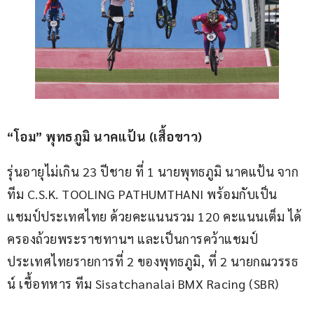
“โอม” พุทธภูมิ นาคแป้น (เสื้อขาว)
รุ่นอายุไม่เกิน 23 ปีชาย ที่ 1 นายพุทธภูมิ นาคแป้น จาก
ทีม C.S.K. TOOLING PATHUMTHANI พร้อมกับเป็น
แชมป์ประเทศไทย ด้วยคะแนนรวม 120 คะแนนเต็ม ได้
ครองถ้วยพระราชทานฯ และเป็นการคว้าแชมป์
ประเทศไทยรายการที่ 2 ของพุทธภูมิ, ที่ 2 นายกณวรรธ
น์ เชื้อทหาร ทีม Sisatchanalai BMX Racing (SBR)