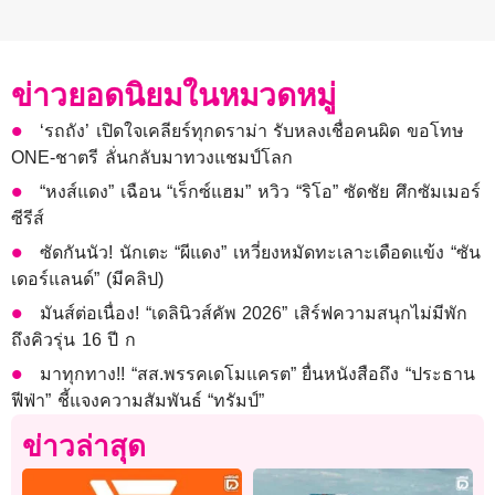
ข่าวยอดนิยมในหมวดหมู่
‘รถถัง’ เปิดใจเคลียร์ทุกดราม่า รับหลงเชื่อคนผิด ขอโทษ
ONE-ชาตรี ลั่นกลับมาทวงแชมป์โลก
“หงส์แดง” เฉือน “เร็กซ์แฮม” หวิว “ริโอ” ซัดชัย ศึกซัมเมอร์
ซีรีส์
ซัดกันนัว! นักเตะ “ผีแดง” เหวี่ยงหมัดทะเลาะเดือดแข้ง “ซัน
เดอร์แลนด์” (มีคลิป)
มันส์ต่อเนื่อง! “เดลินิวส์คัพ 2026” เสิร์ฟความสนุกไม่มีพัก
ถึงคิวรุ่น 16 ปี ก
มาทุกทาง!! “สส.พรรคเดโมแครต” ยื่นหนังสือถึง “ประธาน
ฟีฟ่า” ชี้แจงความสัมพันธ์ “ทรัมป์”
ข่าวล่าสุด