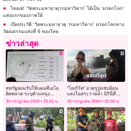
ไทยเฮ! ‘วัดพระมหาธาตุวรมหาวิหาร’ ได้เป็น ‘มรดกโลก’
แห่งแรกของภาคใต้
เปิดประวัติ ‘วัดพระมหาธาตุ วรมหาวิหาร’ มรดกโลกทาง
วัฒนธรรมแห่งที่ 6 ของไทย
ข่าวล่าสุด
สหรัฐยอมรับใช้แผนที่เอไอ
“โยเกิร์ต” อวดรูปแซ่บย้อน
ผิดพลาด ระบุตำแหน่ง
แสงในสระว่ายน้ำ บิกินีสีดำ
ประเทศแอฟริกาผิดทั้งทวีป
สนิทตัดผิวขาวละมุนทำใจ
30 กรกฎาคม 2569
20:41 น.
30 กรกฎาคม 2569
20:30 น.
แฟนๆสั่นหนักมาก