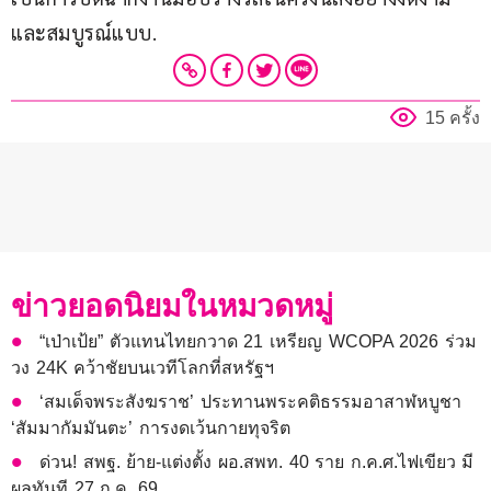
และสมบูรณ์แบบ.
15 ครั้ง
ข่าวยอดนิยมในหมวดหมู่
“เป่าเป้ย” ตัวแทนไทยกวาด 21 เหรียญ WCOPA 2026 ร่วม
วง 24K คว้าชัยบนเวทีโลกที่สหรัฐฯ
‘สมเด็จพระสังฆราช’ ประทานพระคติธรรมอาสาฬหบูชา
‘สัมมากัมมันตะ’ การงดเว้นกายทุจริต
ด่วน! สพฐ. ย้าย-แต่งตั้ง ผอ.สพท. 40 ราย ก.ค.ศ.ไฟเขียว มี
ผลทันที 27 ก.ค. 69