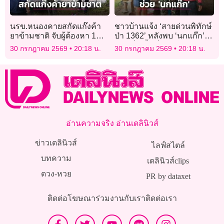
นรข.หนองคายสกัดแก๊งค้า
ชาวบ้านแจ้ง ‘สายด่วนพิทักษ์
ยาข้ามชาติ จับผู้ต้องหา 1
ป่า 1362’ หลังพบ ‘นกแก๊ก’
ราย ยึดไอซ์มูลค่ากว่า 300
บาดเจ็บ พื้นที่
30 กรกฎาคม 2569
20:18 น.
30 กรกฎาคม 2569
20:18 น.
ล้าน!
หนองหญ้าปล้อง-เพชรบุรี
อ่านความจริง อ่านเดลินิวส์
ข่าวเดลินิวส์
ไลฟ์สไตล์
บทความ
เดลินิวส์clips
ดวง-หวย
PR by dataxet
ติดต่อโฆษณา
ร่วมงานกับเรา
ติดต่อเรา