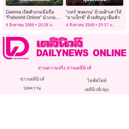
Garena เปิดตัวเกมมือถือ
“แทร์ ชเตเกน” ย้ายเฝ้าเสาให้
“Palworld Online” นำเกม
“อาแจ็กซ์” ด้วยสัญญายืมตัว
MMORPG ดัง มาเปิดภายใน
4 สิงหาคม 2569
20:28 น.
4 สิงหาคม 2569
20:17 น.
ปี 2026
อ่านความจริง อ่านเดลินิวส์
ข่าวเดลินิวส์
ไลฟ์สไตล์
บทความ
เดลินิวส์clips
ดวง-หวย
PR by dataxet
ติดต่อโฆษณา
ร่วมงานกับเรา
ติดต่อเรา