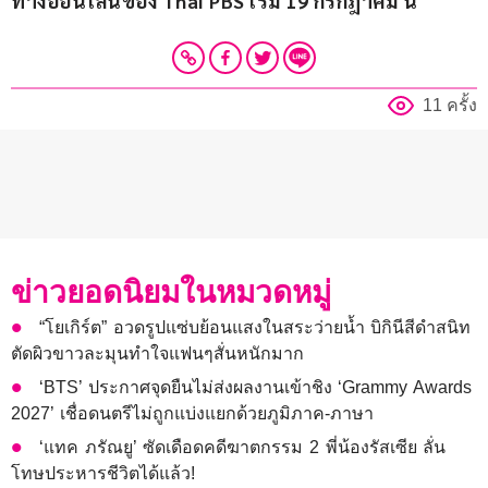
ทางออนไลน์ของ 
Thai PBS 
เริ่ม 
19 
กรกฎาคม นี้
11 ครั้ง
ข่าวยอดนิยมในหมวดหมู่
“โยเกิร์ต” อวดรูปแซ่บย้อนแสงในสระว่ายน้ำ บิกินีสีดำสนิท
ตัดผิวขาวละมุนทำใจแฟนๆสั่นหนักมาก
‘BTS’ ประกาศจุดยืนไม่ส่งผลงานเข้าชิง ‘Grammy Awards
2027’ เชื่อดนตรีไม่ถูกแบ่งแยกด้วยภูมิภาค-ภาษา
‘แทค ภรัณยู’ ซัดเดือดคดีฆาตกรรม 2 พี่น้องรัสเซีย ลั่น
โทษประหารชีวิตได้แล้ว!