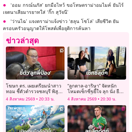
‘ออม กรณ์นภัส’ ยกมือไหว้ ขอโทษดราม่าอมไมค์ ยันไร้
เจตนาเสียมารยาทใส่ ‘กิ๊ก สุวัจนี’
‘ว่านไฉ’ แจงดราม่าแจ้งข่าว ‘ฮลุน โซโล่’ เสียชีวิต ยัน
ครอบครัวอนุญาตให้โพสต์เพื่อยุติการค้นหา
ข่าวล่าสุด
โฆษก ตร. เผยเตรียมนำสาว
“ลูกตาล-อาริษา” จัดหนัก
ทอม ชี้ตัวตำรวจชลบุรี พิสูจน์
โหมดเซ็กซี่ขยี้ใจ ลุก นั่ง ยืน
ปม “ลูกพี่ป๋อง”
เป๊ะปังแซ่บซี้ดสุดองศา!
4 สิงหาคม 2569
20:33 น.
4 สิงหาคม 2569
20:30 น.