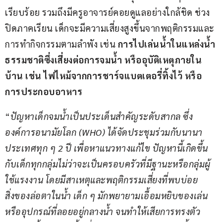
เรียบร้อย รวมถึงมีครูอาจารย์คอยดูแลอย่างใกล้ชิด ช่วง
ปิดภาคเรียน เด็กจะมีความเสี่ยงสูงขึ้นจากพฤติกรรมและ
การทำกิจกรรมตามลำพัง เช่น 
การไปเล่นน้ำในแหล่งน้ำ
ธรรมชาติซึ่งเสี่ยงต่อการจมน้ำ หรืออุบัติเหตุภายใน
บ้าน เช่น ไฟไหม้จากการชาร์จแบตเตอรี่ทิ้งไว้ หรือ
การประกอบอาหาร
“
ปัญหาเด็กจมน้ำเป็นประเด็นสำคัญระดับสากล ซึ่ง
องค์การอนามัยโลก 
(WHO) 
ได้จัดประชุมร่วมกับนานา
ประเทศทุก ๆ 
2 
ปี เพื่อหาแนวทางแก้ไข ปัญหานี้เกิดขึ้น
กับเด็กทุกกลุ่มไม่ว่าจะเป็นครอบครัวที่มีฐานะหรือกลุ่มผู้
ใช้แรงงาน โดยมีสาเหตุและพฤติกรรมเสี่ยงที่พบบ่อย 
สิ่งของล่อตาในน้ำ เด็ก ๆ มักพยายามเอื้อมหยิบของเล่น
หรืออุปกรณ์ที่ลอยอยู่กลางน้ำ จนทำให้เสียการทรงตัว 