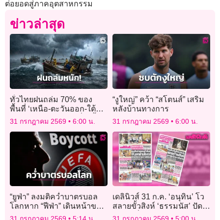
ต่อยอดสู่ภาคอุตสาหกรรม
ข่าวล่าสุด
ทั่วไทยฝนถล่ม 70% ของ
“งูใหญ่” คว้า “สโตนส์” เสริม
พื้นที่ ‘เหนือ-ตะวันออก-ใต้
หลังบ้านทางการ
ตะวันตก’ หนักมาก เสี่ยงน้ำ
31 กรกฎาคม 2569
6:00 น.
31 กรกฎาคม 2569
6:00 น.
ท่วมฉับพลัน
“ยูฟ่า” ลงมติคว่ำบาตรบอล
เดลินิวส์ 31 ก.ค. ‘อนุทิน’ โว
โลกหาก “ฟีฟ่า” เดินหน้าขาย
สลายขั้วสิงห์ ‘ธรรมนัส’ ปัด
หุ้นให้นักลงทุน
จับมือเพื่อไทยโหวตเชือด
31 กรกฎาคม 2569
5:14 น.
31 กรกฎาคม 2569
5:00 น.