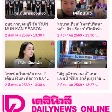
อบจ.กาญจนบุรี จัด “RUN
‘เซบาสเตียน’ โพสต์ปริศนา
MUN KAN SEASON
หลัง ‘ดิว อริสรา’ เปิดตัวรัก
3” ชวนวิ่งยามค่ำคืน กระตุ้น
ใหม่ รีโพสต์คลิปชูนิ้วกลาง
2 สิงหาคม 2569
13:30 น.
2 สิงหาคม 2569
13:30 น.
ท่องเที่ยวเชิงกีฬา
สุดแซ่บ!
ไทยช่วยไทยพลัส ครบ 2
“ณัฐวุฒิ+อรอนงค์” เหมา
เดือน เงินสะพัดกว่า 8.64
แชมป์ “ซีนิค ฮาล์ฟมาราธอน
หมื่นล้านบาท
ระยอง 2026” นักวิ่งทั่วไทย
2 สิงหาคม 2569
13:30 น.
2 สิงหาคม 2569
13:27 น.
แห่ร่วมวิ่งชมวิวทะเลระยอง
กว่า 4,500 คน