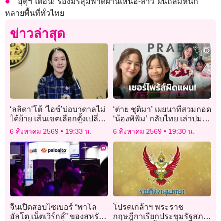
อุตุฯ เตือน! ร่องมรสุมพาดผ่านเหนือ-ลาว ฝนถล่มหนัก
หลายพื้นที่ทั่วไทย
ข่าวล่าสุด
‘ลลิดา’โต้ ‘ไอซ์’บ่อบาดาลไม่
‘ต่าย ชุติมา’ เผยนาทีสวมกอด
ได้ย้าย เส้นเขตเลือกตั้งเปลี่ยน
‘น้องพิพิม’ กลับไทย เล่าปมเซ
ตามพรรคชนะเลือกตั้ง
อร์ไพร้ส์ผิดแผน ยันปล่อยผ่าน
6 สิงหาคม 2569
19:33 น.
6 สิงหาคม 2569
19:30 น.
ไม่เก็บมาคิด!
จีนเปิดสอบไซเบอร์ “พาโล
โปรดเกล้าฯ พระราช
อัลโต เน็ตเวิร์กส์” ของสหรัฐ
กฤษฎีกาเรียกประชุมรัฐสภา