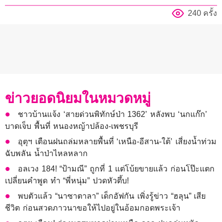
240 ครั้ง
ข่าวยอดนิยมในหมวดหมู่
ชาวบ้านแจ้ง ‘สายด่วนพิทักษ์ป่า 1362’ หลังพบ ‘นกแก๊ก’
บาดเจ็บ พื้นที่ หนองหญ้าปล้อง-เพชรบุรี
อุตุฯ เตือนฝนถล่มหลายพื้นที่ ‘เหนือ-อีสาน-ใต้’ เสี่ยงน้ำท่วม
ฉับพลัน น้ำป่าไหลหลาก
อลเวง 184! “ป้ามณี” ถูกที่ 1 แต่โบ้ยขายแล้ว ก่อนโป๊ะแตก
เปลี่ยนคำพูด ทำ “พี่หนุ่ม” ปวดหัวตึ้บ!
พบตัวแล้ว “นาซาตาลา” เด็กอัฟกัน เพิ่งรู้ข่าว “ฮลุน” เสีย
ชีวิต ก่อนสวดภาวนาขอให้ไปอยู่ในอ้อมกอดพระเจ้า