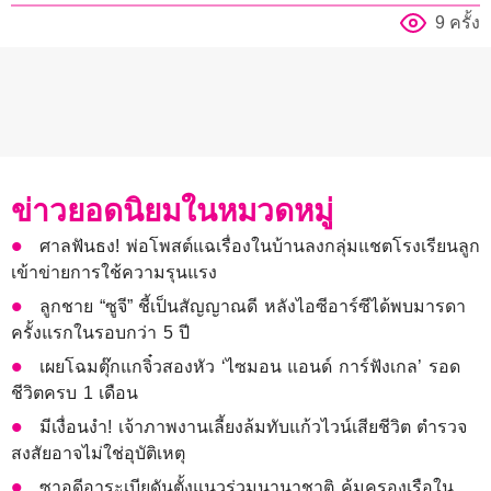
9 ครั้ง
ข่าวยอดนิยมในหมวดหมู่
ศาลฟันธง! พ่อโพสต์แฉเรื่องในบ้านลงกลุ่มแชตโรงเรียนลูก
เข้าข่ายการใช้ความรุนแรง
ลูกชาย “ซูจี” ชี้เป็นสัญญาณดี หลังไอซีอาร์ซีได้พบมารดา
ครั้งแรกในรอบกว่า 5 ปี
เผยโฉมตุ๊กแกจิ๋วสองหัว ‘ไซมอน แอนด์ การ์ฟังเกล’ รอด
ชีวิตครบ 1 เดือน
มีเงื่อนงำ! เจ้าภาพงานเลี้ยงล้มทับแก้วไวน์เสียชีวิต ตำรวจ
สงสัยอาจไม่ใช่อุบัติเหตุ
ซาอุดีอาระเบียดันตั้งแนวร่วมนานาชาติ คุ้มครองเรือใน