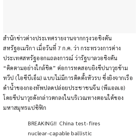
สำนักข่าวต่างประเทศรายงานจากกรุงวอชิงตัน 
สหรัฐอเมริกา เมื่อวันที่ 7 ก.ค. ว่า กระทรวงการต่าง
ประเทศสหรัฐออกแถลงการณ์ ว่ารัฐบาลวอชิงตัน 
“ติดตามอย่างใกล้ชิด” ต่อการทดสอบยิงขีปนาวุธข้าม
ทวีป (ไอซีบีเอ็ม) แบบไม่มีการติดตั้งหัวรบ ซึ่งยิงจากเรือ
ดำน้ำของกองทัพปลดปล่อยประชาชนจีน (พีแอลเอ) 
โดยขีปนาวุธดังกล่าวตกลงในบริเวณทางตอนใต้ของ
มหาสมุทรแปซิฟิก
BREAKING!!  China test-fires 
nuclear-capable ballistic 