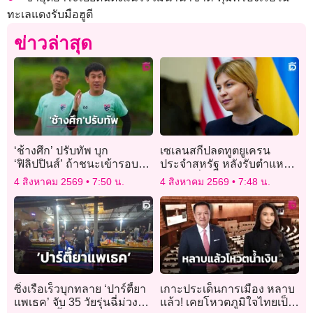
ทะเลแดงรับมือฮูตี
ข่าวล่าสุด
‘ช้างศึก’ ปรับทัพ บุก
เซเลนสกีปลดทูตยูเครน
‘ฟิลิปปินส์’ ถ้าชนะเข้ารอบ
ประจำสหรัฐ หลังรับตำแหน่ง
บอลอาเซียนคัพ
ไม่ถึงหนึ่งปี
4 สิงหาคม 2569
7:50 น.
4 สิงหาคม 2569
7:48 น.
ซิ่งเรือเร็วบุกทลาย ‘ปาร์ตี้ยา
เกาะประเด็นการเมือง หลาบ
แพเธค’ จับ 35 วัยรุ่นฉี่ม่วง
แล้ว! เคยโหวตภูมิใจไทยเป็น