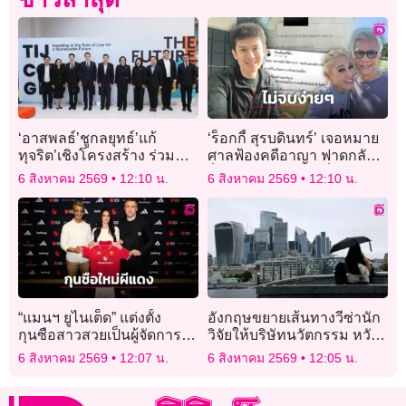
‘อาสพลธ์’ชูกลยุทธ์’แก้
‘ร็อกกี้ สุรบดินทร์’ เจอหมาย
ทุจริต’เชิงโครงสร้าง ร่วม
ศาลฟ้องคดีอาญา ฟาดกลับ
ถอดบทเรียน’เสวนาวงปิด
ฝั่ง ‘สุรชัย’ รับบทเหยื่อ!
6 สิงหาคม 2569
12:10 น.
6 สิงหาคม 2569
12:10 น.
TIJ’ ดันระบบโปร่งใส สู่
มาตรฐานสากล
“แมนฯ ยูไนเต็ด” แต่งตั้ง
อังกฤษขยายเส้นทางวีซ่านัก
กุนซือสาวสวยเป็นผู้จัดการ
วิจัยให้บริษัทนวัตกรรม หวัง
ทีมคนใหม่
ดึงดูดผู้มีความสามารถ
6 สิงหาคม 2569
12:07 น.
6 สิงหาคม 2569
12:05 น.