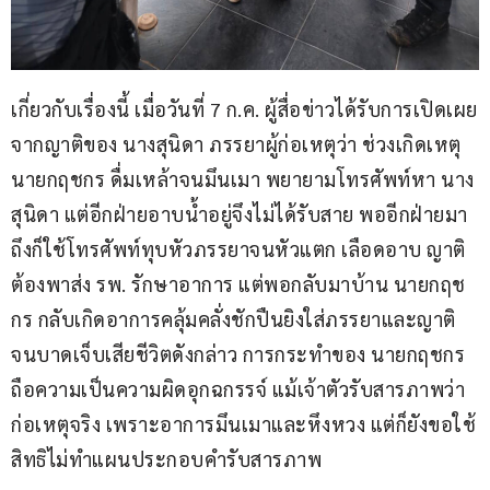
เกี่ยวกับเรื่องนี้ เมื่อวันที่ 7 ก.ค. ผู้สื่อข่าวได้รับการเปิดเผย
จากญาติของ นางสุนิดา ภรรยาผู้ก่อเหตุว่า ช่วงเกิดเหตุ 
นายกฤชกร ดื่มเหล้าจนมึนเมา พยายามโทรศัพท์หา นาง
สุนิดา แต่อีกฝ่ายอาบน้ำอยู่จึงไม่ได้รับสาย พออีกฝ่ายมา
ถึงก็ใช้โทรศัพท์ทุบหัวภรรยาจนหัวแตก เลือดอาบ ญาติ
ต้องพาส่ง รพ. รักษาอาการ แต่พอกลับมาบ้าน นายกฤช
กร กลับเกิดอาการคลุ้มคลั่งชักปืนยิงใส่ภรรยาและญาติ 
จนบาดเจ็บเสียชีวิตดังกล่าว การกระทำของ นายกฤชกร 
ถือความเป็นความผิดอุกฉกรรจ์ แม้เจ้าตัวรับสารภาพว่า
ก่อเหตุจริง เพราะอาการมึนเมาและหึงหวง แต่ก็ยังขอใช้
สิทธิไม่ทำแผนประกอบคำรับสารภาพ