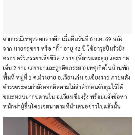
จากกรณีเหตุสลดกลางดึก เมื่อคืนวันที่ 6 ก.ค. 69 หลัง
จาก นายกฤชกร หรือ “กิ๊” อายุ 42 ปี ใช้อาวุธปืนรัวยิง
ครอบครัวภรรยาเสียชีวิต 2 ราย (พี่สาวและลุง) และบาด
เจ็บ 2 ราย (ภรรยาและลูกติดภรรยา) เหตุเกิดในบ้านพัก
พื้นที่ หมู่ที่ 2 ต.ม่วงยาย อ.เวียงแก่น จ.เชียงราย ภายหลัง
ตำรวจระดมกำลังออกติดตามไล่ล่าตัวก่อนจับกุมไว้ได้ 
ขณะหลบมากบดานใน อ.เวียงเชียงรุ้ง พร้อมแจ้งข้อหา
หนักฆ่าผู้อื่นโดยเจตนาตามที่นำเสนอข่าวไปแล้วนั้น