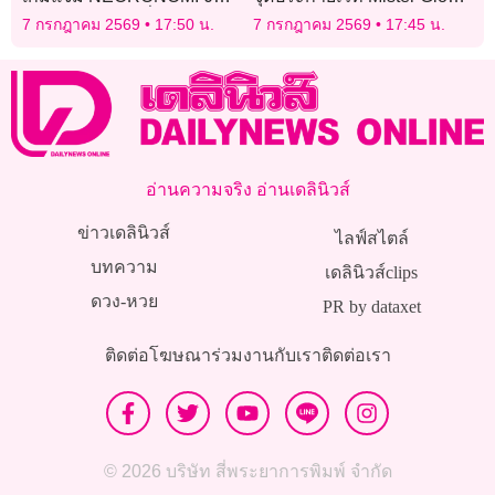
ใน 3 จังหวัด วันที่ 24-26 ก.ค.
Thailand 2026 เฟ้นหา ‘True
7 กรกฎาคม 2569
17:50 น.
7 กรกฎาคม 2569
17:45 น.
2026
Gentlemen’
อ่านความจริง อ่านเดลินิวส์
ข่าวเดลินิวส์
ไลฟ์สไตล์
บทความ
เดลินิวส์clips
ดวง-หวย
PR by dataxet
ติดต่อโฆษณา
ร่วมงานกับเรา
ติดต่อเรา
© 2026 บริษัท สี่พระยาการพิมพ์ จำกัด