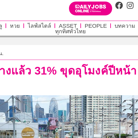
ู
หวย
ไลฟ์สไตล์
ASSET
PEOPLE
บทความ
ทุกทิศทั่วไทย
น.
้างแล้ว 31% ขุดอุโมงค์ปีหน