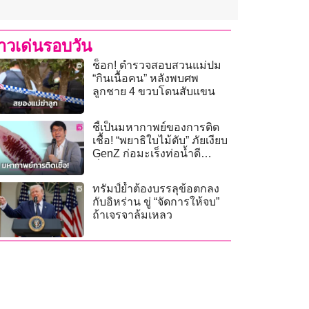
่าวเด่นรอบวัน
ช็อก! ตำรวจสอบสวนแม่ปม
“กินเนื้อคน” หลังพบศพ
ลูกชาย 4 ขวบโดนสับแขน
ชี้เป็นมหากาพย์ของการติด
เชื้อ! “พยาธิใบไม้ตับ” ภัยเงียบ
GenZ ก่อมะเร็งท่อน้ำดี
ที่(มัก)ไม่มีอาการ
ทรัมป์ย้ำต้องบรรลุข้อตกลง
กับอิหร่าน ขู่ “จัดการให้จบ”
ถ้าเจรจาล้มเหลว