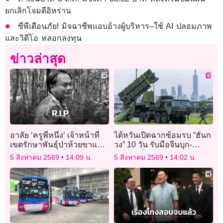
ยกเลิกโจมตีอิหร่าน
ซีพีเตือนภัย! มิจฉาชีพแอบอ้างผู้บริหาร–ใช้ AI ปลอมภาพ
และวิดีโอ หลอกลงทุน
ข่าวล่าสุด
อาลัย ‘ครูพี่หนึ่ง’ เจ้าหน้าที่
ไต้หวันเปิดฉากซ้อมรบ “ฮั่นก
เขตรักษาพันธุ์ป่าห้วยขาแข้ง
วง” 10 วัน รับมือจีนบุก-
ผู้ให้ความรู้แก่เด็กและ
ทดสอบสื่อสารยามสงคราม
5 สิงหาคม 2569
14:09 น.
5 สิงหาคม 2569
14:02 น.
เยาวชน