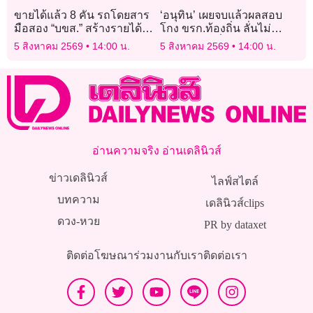
ขายได้แล้ว 8 คัน รถโดยสาร
‘อนุทิน’ เผยจบแล้วผลสอบ
มือสอง “บขส.” สร้างรายได้
โกง ขรก.ท้องถิ่น ลั่นไม่
4.4 ล้านบาท “MAN” ราคา
ปกป้องใคร วิ่งเต้นไม่ได้
5 สิงหาคม 2569
14:00 น.
5 สิงหาคม 2569
14:00 น.
สูงสุด 7 แสน/คัน
อ่านความจริง อ่านเดลินิวส์
ข่าวเดลินิวส์
ไลฟ์สไตล์
บทความ
เดลินิวส์clips
ดวง-หวย
PR by dataxet
ติดต่อโฆษณา
ร่วมงานกับเรา
ติดต่อเรา