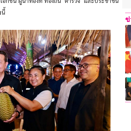
เอกชน ผู้นำท้องที่ ท้องถิ่น  ตำรวจ  และประชาชน
ี้
ข