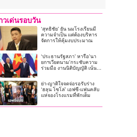
่าวเด่นรอบวัน
‘สุทธิชัย’ ยัน นมโรงเรียนมี
ความจำเป็น แต่ต้องบริหาร
จัดการให้คุ้มงบประมาณ
‘ประธานรัฐสภา’ หารือ’นา
ยกฯเวียดนาม’กระชับความ
ร่วมมือ งานนิติบัญญัติ เน้น
ป้องกัน – ปราบปรามยาเสพ
ติด
ย่า-ญาติใจจดจ่อรอรับร่าง
‘ฮลุน โซโล่’ เอฟซี-แฟนคลับ
แห่จองโรงแรมที่พักเต็ม