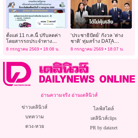
ตั้งแต่ 11 ก.ค.นี้ ปรับลดค่า
‘ประชาธิปัตย์’ กังวล ‘ต่าง
โดยสารรถประจำทาง
ชาติ’ ทุ่มสร้าง DATA
ระหว่างจังหวัด 3 สตางค์ต่อ
CENTER ในไทย ชี้อาจได้ไม่
8 กรกฎาคม 2569
18:08 น.
8 กรกฎาคม 2569
18:07 น.
กม.
คุ้มเสีย
อ่านความจริง อ่านเดลินิวส์
ข่าวเดลินิวส์
ไลฟ์สไตล์
บทความ
เดลินิวส์clips
ดวง-หวย
PR by dataxet