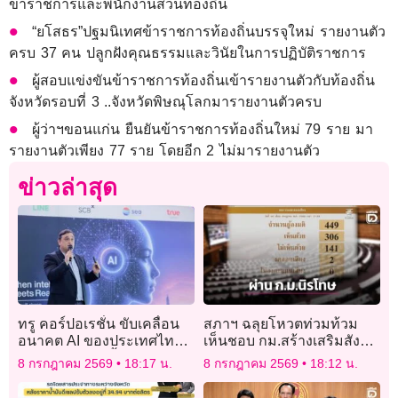
ข้าราชการและพนักงานส่วนท้องถิ่น
“ยโสธร”ปฐมนิเทศข้าราชการท้องถิ่นบรรจุใหม่ รายงานตัว
ครบ 37 คน ปลูกฝังคุณธรรมและวินัยในการปฏิบัติราชการ
ผู้สอบแข่งขันข้าราชการท้องถิ่นเข้ารายงานตัวกับท้องถิ่น
จังหวัดรอบที่ 3 ..จังหวัดพิษณุโลกมารายงานตัวครบ
ผู้ว่าฯขอนแก่น ยืนยันข้าราชการท้องถิ่นใหม่ 79 ราย มา
รายงานตัวเพียง 77 ราย โดยอีก 2 ไม่มารายงานตัว
ข่าวล่าสุด
ทรู คอร์ปอเรชั่น ขับเคลื่อน
สภาฯ ฉลุยโหวตท่วมท้วม
อนาคต AI ของประเทศไทย
เห็นชอบ กม.สร้างเสริมสังคม
ด้วยโครงสร้างพื้นฐานด้าน
สันติสุข คะแนน 306ต่อ141
8 กรกฎาคม 2569
18:17 น.
8 กรกฎาคม 2569
18:12 น.
Data, Connectivity และ
Compute