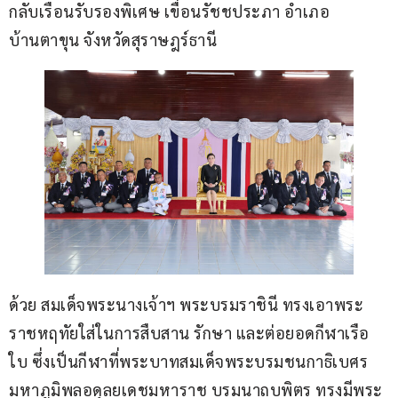
กลับเรือนรับรองพิเศษ เขื่อนรัชชประภา อำเภอ
บ้านตาขุน จังหวัดสุราษฎร์ธานี
ด้วย สมเด็จพระนางเจ้าฯ พระบรมราชินี ทรงเอาพระ
ราชหฤทัยใส่ในการสืบสาน รักษา และต่อยอดกีฬาเรือ
ใบ ซึ่งเป็นกีฬาที่พระบาทสมเด็จพระบรมชนกาธิเบศร 
มหาภูมิพลอดุลยเดชมหาราช บรมนาถบพิตร ทรงมีพระ