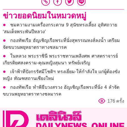
ข่าวยอดนิยมในหมวดหมู่
ชมความงามเครื่องกระดาษ 9 สุนัขทรงเลี้ยง อุทิศถวาย
‘สมเด็จพระพันปีหลวง’
กองทัพเรือ อัญเชิญเรือพระที่นั่งสุพรรณหงส์ลงน้ำ เตรียม
จัดขบวนพยุหยาตราทางชลมารค
ในหลวง พระราชินี พระราชทานเพลิงศพ ศาสตราจารย์
เกียรติยศสงคราม-คุณหญิงสุมนา ทรัพย์เจริญ
เจ้าฟ้าทีปังกรรัศมีโชติฯ ทรงเยี่ยม-ให้กำลังใจ แก่ผู้ต้องขัง
หญิง ทัณฑสถานเชียงใหม่
กองทัพเรือ ทำพิธีบวงสรวง อัญเชิญเรือพระที่นั่ง 4 ลำจัด
ขบวนพยุหยาตราทางชลมารค
176 ครั้ง