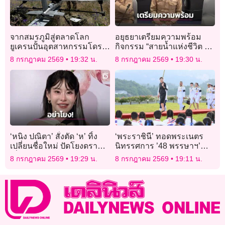
จากสมรภูมิสู่ตลาดโลก
อยุธยาเตรียมความพร้อม
ยูเครนปั้นอุตสาหกรรมโดรน
กิจกรรม “สายน้ำแห่งชีวิต ใต้
สร้างรายได้ท่ามกลาง
ร่มพระบารมี สืบสานวิถี
8 กรกฎาคม 2569
19:32 น.
8 กรกฎาคม 2569
19:30 น.
สงคราม
รัตนโกสินทร์” 24-26 ก.ค. นี้
‘หนิง ปณิตา’ สั่งตัด ‘ห’ ทิ้ง
‘พระราชินี’ ทอดพระเนตร
เปลี่ยนชื่อใหม่ ปัดโยงดราม่า
นิทรรศการ ’48 พรรษาฯ’
เอี่ยว ‘เป๊ก สัณณ์ชัย’
และพระราชทานรางวัลชนะ
8 กรกฎาคม 2569
19:29 น.
8 กรกฎาคม 2569
19:11 น.
เลิศการแข่งขันเรือใบ