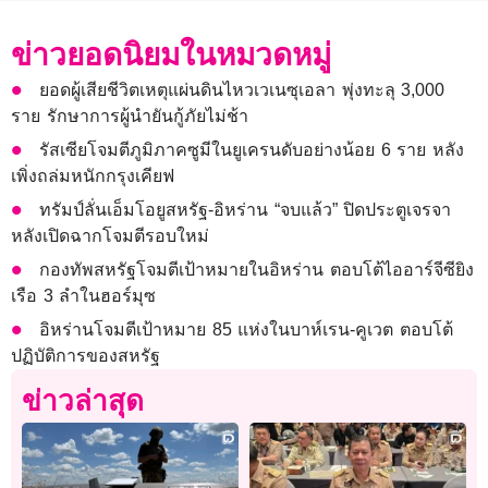
ข่าวยอดนิยมในหมวดหมู่
ยอดผู้เสียชีวิตเหตุแผ่นดินไหวเวเนซุเอลา พุ่งทะลุ 3,000
ราย รักษาการผู้นำยันกู้ภัยไม่ช้า
รัสเซียโจมตีภูมิภาคซูมีในยูเครนดับอย่างน้อย 6 ราย หลัง
เพิ่งถล่มหนักกรุงเคียฟ
ทรัมป์ลั่นเอ็มโอยูสหรัฐ-อิหร่าน “จบแล้ว” ปิดประตูเจรจา
หลังเปิดฉากโจมตีรอบใหม่
กองทัพสหรัฐโจมตีเป้าหมายในอิหร่าน ตอบโต้ไออาร์จีซียิง
เรือ 3 ลำในฮอร์มุซ
อิหร่านโจมตีเป้าหมาย 85 แห่งในบาห์เรน-คูเวต ตอบโต้
ปฏิบัติการของสหรัฐ
ข่าวล่าสุด