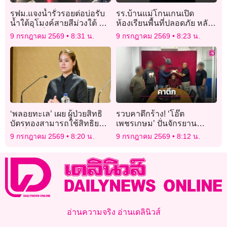
รฟม.แจงน้ำรั่วรอยต่อบ่อรับ
รร.บ้านแม่โกนเกนเปิด
น้ำใต้อุโมงค์สายสีม่วงใต้ ยัน
ห้องเรียนพื้นที่ปลอดภัย หลัง
อุโมงค์แข็งแรงไม่ทรุดตัวไม่
ชายแดนเมียนมายังสู้รบ
9 กรกฎาคม 2569
8:31 น.
9 กรกฎาคม 2569
8:23 น.
กระทบถนน-อาคาร
กระสุนหลุดข้ามแดนเเตกฝั่ง
ไทย
‘พลอยทะเล’ เผย ผู้ป่วยสิทธิ
รวบคาตึกร้าง! ‘โอ๊ต
บัตรทองสามารถใช้สิทธิยา
เพชรเกษม’ ปั่นจักรยาน
มะเร็งนวัตกรรม ‘ราช
กบดาน หลังตัดสายไฟเมน
9 กรกฎาคม 2569
8:20 น.
9 กรกฎาคม 2569
8:12 น.
วิทยาลัย-สถาบันจุฬาภรณ์’
ชาวบ้านขายประทังชีวิต
ได้แล้ว
อ่านความจริง อ่านเดลินิวส์