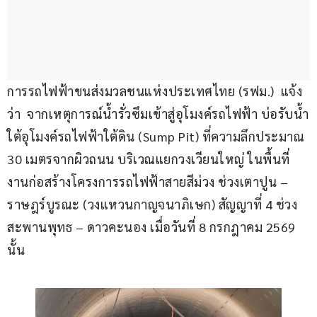
การรถไฟฟ้าขนส่งมวลชนแห่งประเทศไทย (รฟม.)  แจ้ง
ว่า  จากเหตุการณ์น้ำรั่วซึมเข้าสู่อุโมงค์รถไฟฟ้า บ่อรับน้ำ
ใต้อุโมงค์รถไฟฟ้าใต้ดิน (Sump Pit) ที่ความลึกประมาณ 
30 เมตรจากผิวถนน บริเวณแยกวงเวียนใหญ่ ในพื้นที่
งานก่อสร้างโครงการรถไฟฟ้าสายสีม่วง ช่วงเตาปูน – 
ราษฎร์บูรณะ (วงแหวนกาญจนาภิเษก) สัญญาที่ 4 ช่วง
สะพานพุทธ – ดาวคะนอง เมื่อวันที่ 8 กรกฎาคม 2569 
นั้น