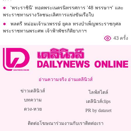
‘พระราชินี’ ทอดพระเนตรนิทรรศการ ’48 พรรษาฯ’ และ
พระราชทานรางวัลชนะเลิศการแข่งขันเรือใบ
พลตรี หม่อมเจ้านวพรรษ์ ยุคล ทรงบำเพ็ญพระราชกุศล
พระราชทานพระศพ เจ้าฟ้าพัชรกิติยาภาฯ
43 ครั้ง
อ่านความจริง อ่านเดลินิวส์
ข่าวเดลินิวส์
ไลฟ์สไตล์
บทความ
เดลินิวส์clips
ดวง-หวย
PR by dataxet
ติดต่อโฆษณา
ร่วมงานกับเรา
ติดต่อเรา