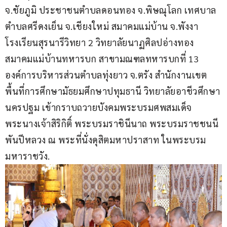
จ.ชัยภูมิ ประชาชนตำบลดอนทอง จ.พิษณุโลก เทศบาล
ตำบลศรีดงเย็น จ.เชียงใหม่ สมาคมแม่บ้าน จ.พังงา 
โรงเรียนสุรนารีวิทยา 2 วิทยาลัยนาฏศิลปอ่างทอง 
สมาคมแม่บ้านทหารบก สาขามณฑลทหารบกที่ 13 
องค์การบริหารส่วนตำบลทุ่งยาว จ.ตรัง สำนักงานเขต
พื้นที่การศึกษามัธยมศึกษาปทุมธานี วิทยาลัยอาชีวศึกษา
นครปฐม เข้ากราบถวายบังคมพระบรมศพสมเด็จ
พระนางเจ้าสิริกิติ์ พระบรมราชินีนาถ พระบรมราชชนนี
พันปีหลวง ณ พระที่นั่งดุสิตมหาปราสาท ในพระบรม
มหาราชวัง.