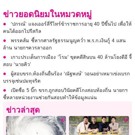
ข่าวยอดนิยมในหมวดหมู่
‘ปกรณ์’ แจงเออร์ลี่รีไทร์ข้าราชการอายุ 40 ปีขึ้นไป เพื่อให้
คนได้ออกไปรีสกิล
พรรคส้ม ชี้หากศาลรัฐธรรมนูญคว่ำ พ.ร.ก.เงินกู้ 4 แสน
ล้าน นายกฯควรลาออก
เกาะประเด็นการเมือง ‘โรม’ ขุดคดีสินบน 40 ล้านโยงดีอี จี้
สอบ ‘นายคิว’
ผู้สอบขรก.ท้องถิ่นยื่นร้อง ‘ณัฐพงษ์’ วอนอย่าเหมาเข่งเบรก
บรรจุเซ่นปมทุจริต
เปิดชื่อ 5 บิ๊ก ขรก.ถูกสอบวินัยคดีโกงสอบท้องถิ่น นายกฯ
ชี้หลายหน่วยงานช่วยกันสอบทำให้ข้อมูลแน่น
ข่าวล่าสุด