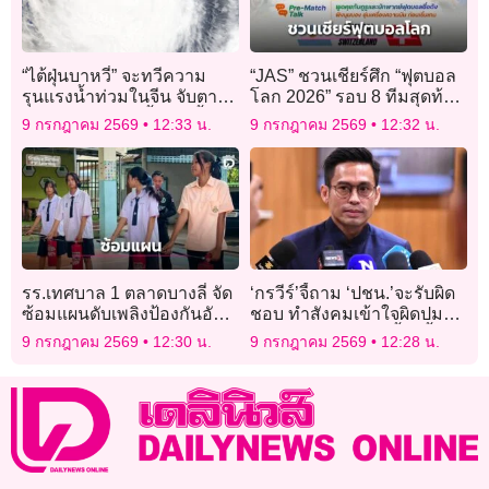
“ไต้ฝุ่นบาหวี่” จะทวีความ
“JAS” ชวนเชียร์ศึก “ฟุตบอล
รุนแรงน้ำท่วมในจีน จับตา
โลก 2026” รอบ 8 ทีมสุดท้าย
สภาพอากาศสุดขั้วเกิดขึ้น
“ฟ้าขาว ดวล สวิส”
9 กรกฎาคม 2569
12:33 น.
9 กรกฎาคม 2569
12:32 น.
บ่อยปีนี้
รร.เทศบาล 1 ตลาดบางลี่ จัด
‘กรวีร์’จี้ถาม ‘ปชน.’จะรับผิด
ซ้อมแผนดับเพลิงป้องกันอัคคี
ชอบ ทำสังคมเข้าใจผิดปม
ภัย
‘นิรโทษกรรม’โยงเอื้อ ‘ฮั้ว
9 กรกฎาคม 2569
12:30 น.
9 กรกฎาคม 2569
12:28 น.
สว.’อย่างไร